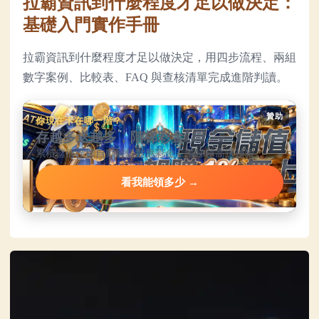
拉霸資訊到什麼程度才足以做決定：
基礎入門實作手冊
拉霸資訊到什麼程度才足以做決定，用四步流程、兩組
數字案例、比較表、FAQ 與查核清單完成進階判讀。
贊助
你現在卡在哪一階？
存越多送越多，階梯彩金
累積儲值達標自動解鎖對應彩金，階梯越高送越狠。
看我能領多少 →