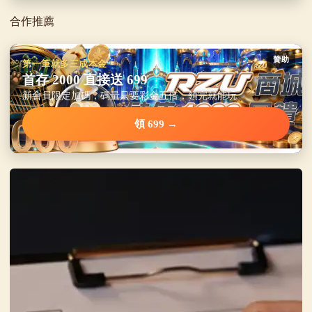
合作推薦
贊助
第一筆就多三成本金
首存 2000 直接送 699
新會員限定加碼，碼量只要彩金五倍，領完就能玩。
領 699 →