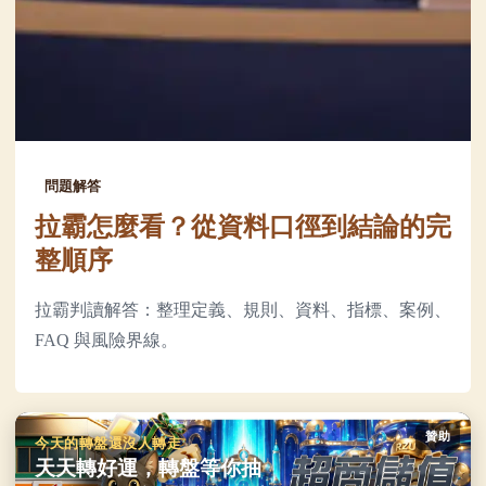
問題解答
拉霸怎麼看？從資料口徑到結論的完
整順序
拉霸判讀解答：整理定義、規則、資料、指標、案例、
FAQ 與風險界線。
贊助
今天的轉盤還沒人轉走
天天轉好運，轉盤等你抽