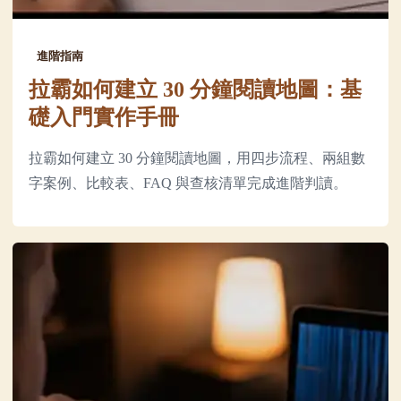
進階指南
拉霸如何建立 30 分鐘閱讀地圖：基
礎入門實作手冊
拉霸如何建立 30 分鐘閱讀地圖，用四步流程、兩組數
字案例、比較表、FAQ 與查核清單完成進階判讀。