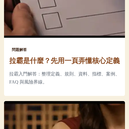
問題解答
拉霸是什麼？先用一頁弄懂核心定義
拉霸入門解答：整理定義、規則、資料、指標、案例、
FAQ 與風險界線。