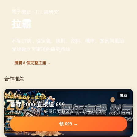
電子機台 · 112 篇研究
拉霸
不靠口號，從定義、規則、資料、機率、案例與風險
界線建立可重現的研究路線。
瀏覽 8 個完整主題 →
合作推薦
贊助
第一筆就多三成本金
首存 2000 直接送 699
新會員限定加碼，碼量只要彩金五倍，領完就能玩。
領 699 →