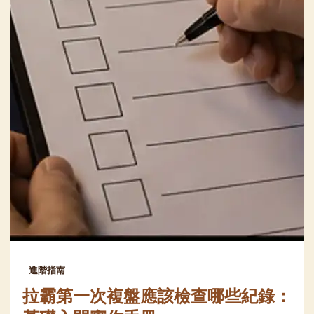
進階指南
拉霸第一次複盤應該檢查哪些紀錄：