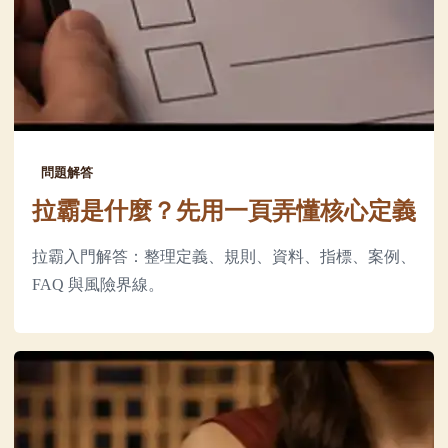
問題解答
拉霸是什麼？先用一頁弄懂核心定義
拉霸入門解答：整理定義、規則、資料、指標、案例、
FAQ 與風險界線。