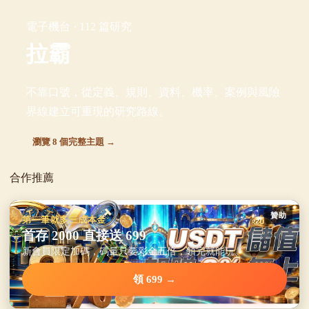
電子機台 · 112 篇研究
拉霸
不靠口號，從定義、規則、資料、機率、案例與風險
界線建立可重現的研究路線。
瀏覽 8 個完整主題 →
合作推薦
贊助
第一筆就多三成本金
首存 2000 直接送 699
新會員限定加碼，碼量只要彩金五倍，領完就能玩。
領 699 →