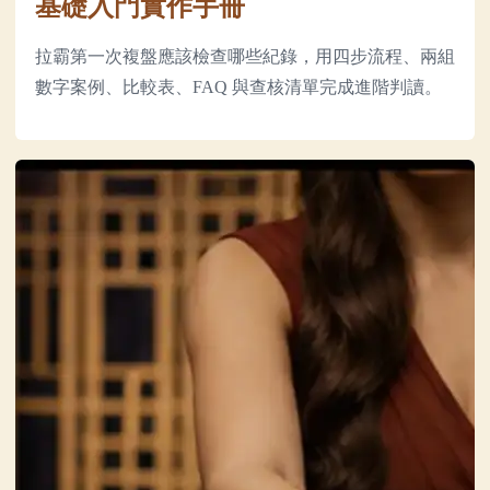
基礎入門實作手冊
拉霸第一次複盤應該檢查哪些紀錄，用四步流程、兩組
數字案例、比較表、FAQ 與查核清單完成進階判讀。