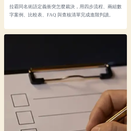
拉霸同名術語定義衝突怎麼裁決，用四步流程、兩組數
字案例、比較表、FAQ 與查核清單完成進階判讀。