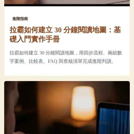
進階指南
拉霸如何建立 30 分鐘閱讀地圖：基
礎入門實作手冊
拉霸如何建立 30 分鐘閱讀地圖，用四步流程、兩組數
字案例、比較表、FAQ 與查核清單完成進階判讀。