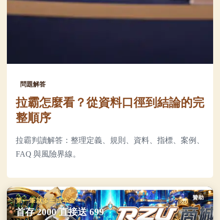
問題解答
拉霸怎麼看？從資料口徑到結論的完
整順序
拉霸判讀解答：整理定義、規則、資料、指標、案例、
FAQ 與風險界線。
贊助
第一筆就多三成本金
首存 2000 直接送 699