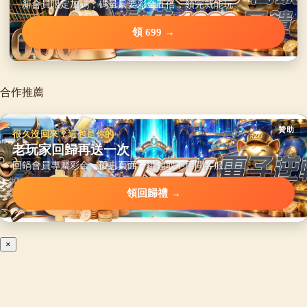
新會員限定加碼，碼量只要彩金五倍，領完就能玩。
領 699 →
合作推薦
贊助
很久沒回來？這包是你的
老玩家回歸再送一次
回鍋會員專屬彩金，優惠頁面一鍵領取不用問客服。
領回歸禮 →
×