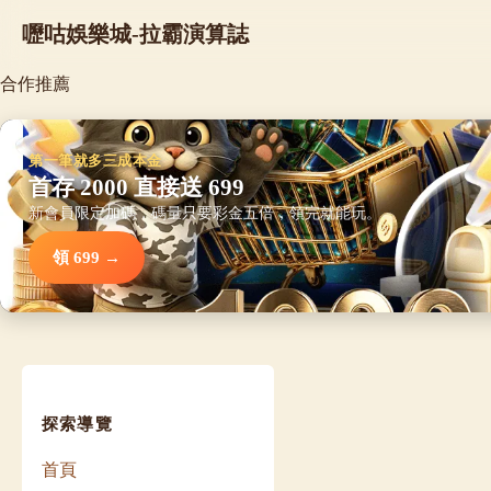
嚦咕娛樂城-拉霸演算誌
合作推薦
第一筆就多三成本金
首存 2000 直接送 699
新會員限定加碼，碼量只要彩金五倍，領完就能玩。
領 699 →
探索導覽
首頁