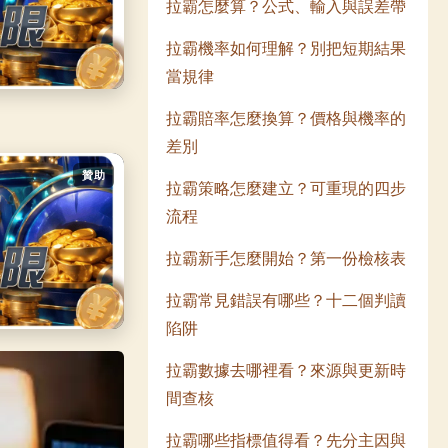
拉霸怎麼算？公式、輸入與誤差帶
拉霸機率如何理解？別把短期結果
當規律
拉霸賠率怎麼換算？價格與機率的
差別
贊助
拉霸策略怎麼建立？可重現的四步
流程
拉霸新手怎麼開始？第一份檢核表
拉霸常見錯誤有哪些？十二個判讀
陷阱
拉霸數據去哪裡看？來源與更新時
間查核
拉霸哪些指標值得看？先分主因與