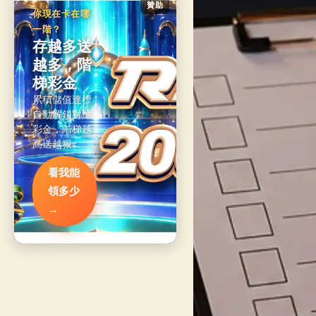
贊助
你現在卡在哪
一階？
存越多送
越多，階
梯彩金
累積儲值達標
自動解鎖對應
彩金，階梯越
高送越狠。
看我能
領多少
→