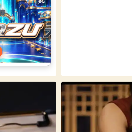
贊助
走
轉
轉盤
天都