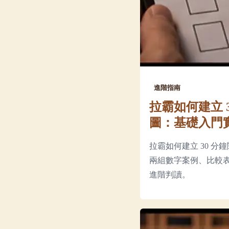
進階指南
拉霸如何建立 
圖：基礎入門
拉霸如何建立 30 
兩組數字案例、比較表
進階判讀。