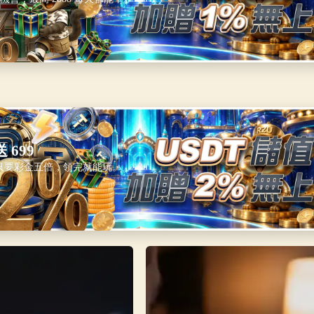
 699
只要彩金五倍，領完就能玩。