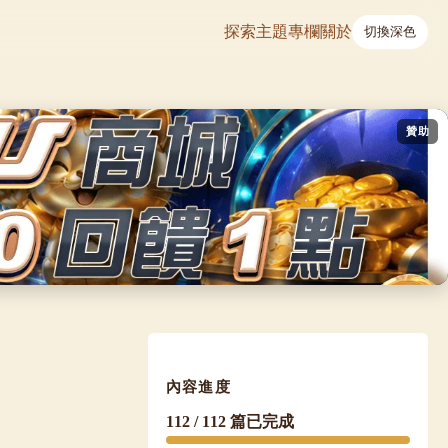
探索
主題
專欄
關於
切換深色
贊助
內容進度
112 / 112 篇已完成