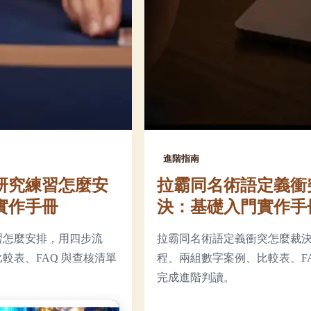
進階指南
研究練習怎麼安
拉霸同名術語定義衝
實作手冊
決：基礎入門實作手
習怎麼安排，用四步流
拉霸同名術語定義衝突怎麼裁
較表、FAQ 與查核清單
程、兩組數字案例、比較表、FA
完成進階判讀。