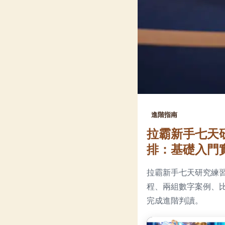
進階指南
拉霸新手七天
排：基礎入門
拉霸新手七天研究練
程、兩組數字案例、比
完成進階判讀。