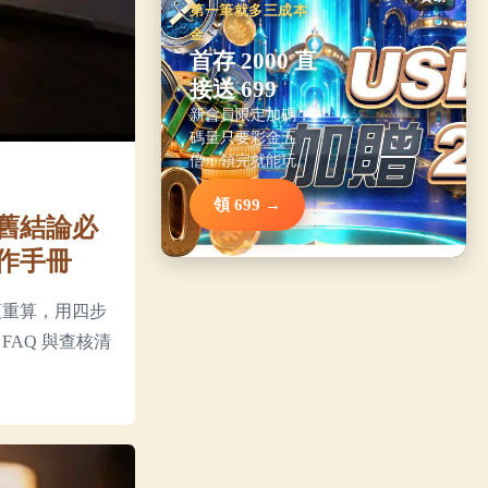
第一筆就多三成本
金
首存 2000 直
接送 699
新會員限定加碼，
碼量只要彩金五
倍，領完就能玩。
領 699 →
舊結論必
作手冊
須重算，用四步
AQ 與查核清