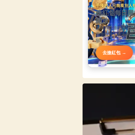
手慢的人只能看別人
搶紅包每日限
開放
當日存款達標即可到
頁搶紅包，手速決定
額。
去搶紅包 →