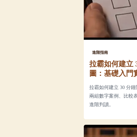
進階指南
拉霸如何建立 
圖：基礎入門
拉霸如何建立 30 
兩組數字案例、比較表
進階判讀。