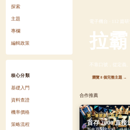
探索
主題
電子機台 · 112 篇
專欄
拉霸
編輯政策
不靠口號，從定義
核心分類
瀏覽 8 個完整主題 →
基礎入門
合作推薦
資料查證
機率價格
第一筆就多三成本金
首存 2000 直接送
策略流程
新會員限定加碼，碼量