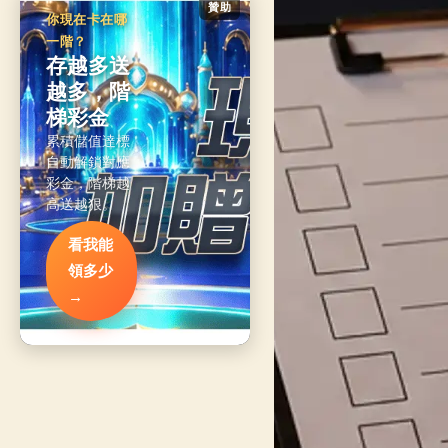
贊助
你現在卡在哪
一階？
存越多送
越多，階
梯彩金
累積儲值達標
自動解鎖對應
彩金，階梯越
高送越狠。
看我能
領多少
→