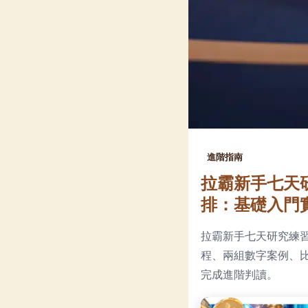
進階指南
拉霸新手七天
排：基礎入門
拉霸新手七天研究練
程、兩組數字案例、比
完成進階判讀。