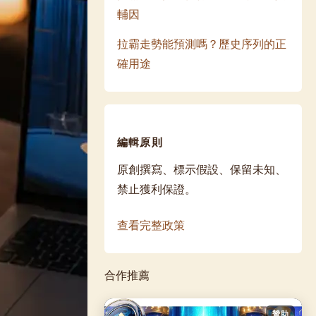
輔因
拉霸走勢能預測嗎？歷史序列的正
確用途
編輯原則
原創撰寫、標示假設、保留未知、
禁止獲利保證。
查看完整政策
合作推薦
贊助