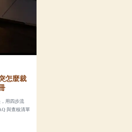
突怎麼裁
冊
決，用四步流
Q 與查核清單