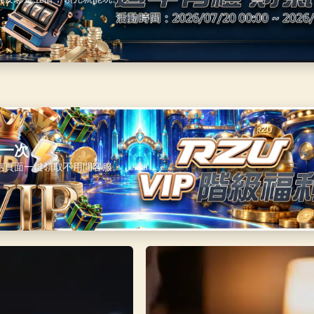
的
一次
惠頁面一鍵領取不用問客服。