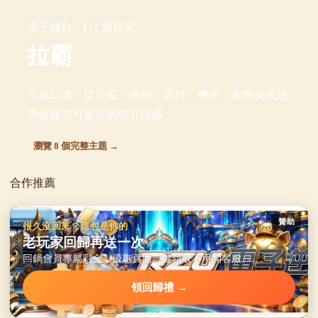
電子機台 · 112 篇研究
拉霸
不靠口號，從定義、規則、資料、機率、案例與風險
界線建立可重現的研究路線。
瀏覽 8 個完整主題 →
合作推薦
贊助
很久沒回來？這包是你的
老玩家回歸再送一次
回鍋會員專屬彩金，優惠頁面一鍵領取不用問客服。
領回歸禮 →