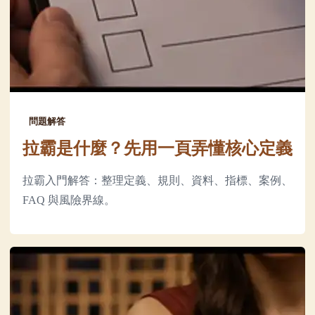
問題解答
拉霸是什麼？先用一頁弄懂核心定義
拉霸入門解答：整理定義、規則、資料、指標、案例、
FAQ 與風險界線。