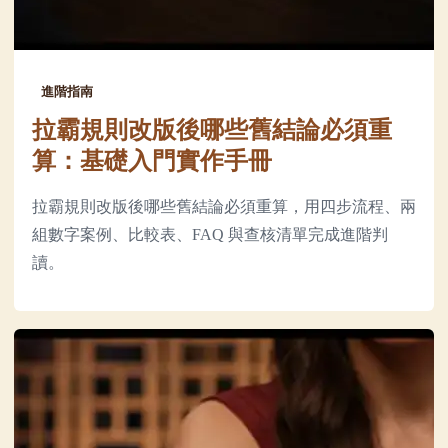
進階指南
拉霸規則改版後哪些舊結論必須重
算：基礎入門實作手冊
拉霸規則改版後哪些舊結論必須重算，用四步流程、兩
組數字案例、比較表、FAQ 與查核清單完成進階判
讀。