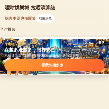
嚦咕娛樂城-拉霸演算誌
探索
主題
專欄
關於
切換深色
合作推薦
贊助
你現在卡在哪一階？
存越多送越多，階梯彩金
累積儲值達標自動解鎖對應彩金，階梯越高送越狠。
看我能領多少 →