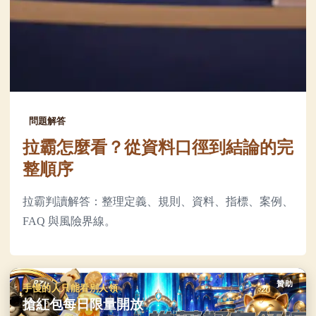
問題解答
拉霸怎麼看？從資料口徑到結論的完
整順序
拉霸判讀解答：整理定義、規則、資料、指標、案例、
FAQ 與風險界線。
贊助
手慢的人只能看別人領
搶紅包每日限量開放