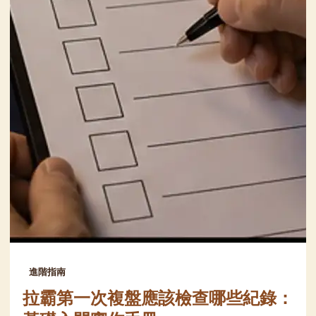
進階指南
拉霸第一次複盤應該檢查哪些紀錄：