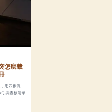
突怎麼裁
冊
決，用四步流
Q 與查核清單