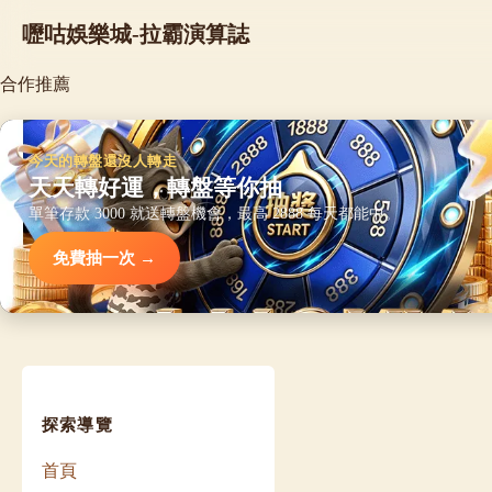
嚦咕娛樂城-拉霸演算誌
合作推薦
今天的轉盤還沒人轉走
天天轉好運，轉盤等你抽
單筆存款 3000 就送轉盤機會，最高 2888 每天都能中。
免費抽一次 →
探索導覽
首頁