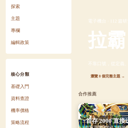
探索
主題
電子機台 · 112 篇
專欄
拉霸
編輯政策
不靠口號，從定義
核心分類
瀏覽 8 個完整主題 →
基礎入門
合作推薦
資料查證
機率價格
第一筆就多三成本金
首存 2000 直接送
策略流程
新會員限定加碼，碼量