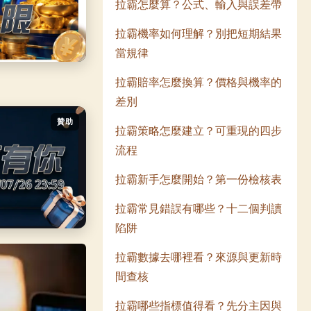
拉霸怎麼算？公式、輸入與誤差帶
拉霸機率如何理解？別把短期結果
當規律
拉霸賠率怎麼換算？價格與機率的
差別
贊助
拉霸策略怎麼建立？可重現的四步
流程
拉霸新手怎麼開始？第一份檢核表
拉霸常見錯誤有哪些？十二個判讀
陷阱
拉霸數據去哪裡看？來源與更新時
間查核
拉霸哪些指標值得看？先分主因與