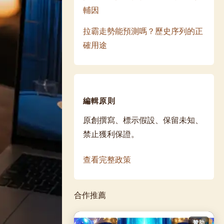
輔因
拉霸走勢能預測嗎？歷史序列的正
確用途
編輯原則
原創撰寫、標示假設、保留未知、
禁止獲利保證。
查看完整政策
合作推薦
贊助