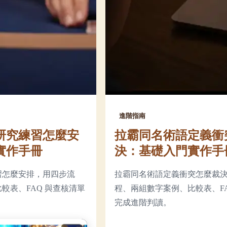
進階指南
研究練習怎麼安
拉霸同名術語定義衝
實作手冊
決：基礎入門實作手
習怎麼安排，用四步流
拉霸同名術語定義衝突怎麼裁
較表、FAQ 與查核清單
程、兩組數字案例、比較表、FA
完成進階判讀。