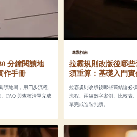
進階指南
30 分鐘閱讀地
拉霸規則改版後哪些
實作手冊
須重算：基礎入門實
分鐘閱讀地圖，用四步流程、
拉霸規則改版後哪些舊結論必
、FAQ 與查核清單完成
流程、兩組數字案例、比較表、F
單完成進階判讀。