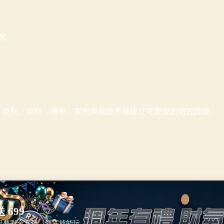
研究
、規則、資料、機率、案例與風險界線建立可重現的研究路線。
 699
只要彩金五倍，領完就能玩。