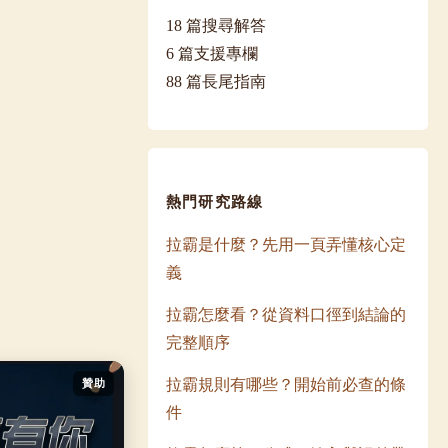
18 篇搜尋解答
6 篇支援專欄
88 篇長尾指南
熱門研究路線
拉霸是什麼？先用一頁弄懂核心定
義
拉霸怎麼看？從資料口徑到結論的
完整順序
拉霸規則有哪些？開始前必查的條
贊助
件