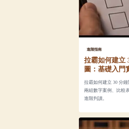
進階指南
拉霸如何建立 
圖：基礎入門
拉霸如何建立 30 
兩組數字案例、比較表
進階判讀。