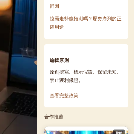
輔因
拉霸走勢能預測嗎？歷史序列的正
確用途
編輯原則
原創撰寫、標示假設、保留未知、
禁止獲利保證。
查看完整政策
合作推薦
贊助