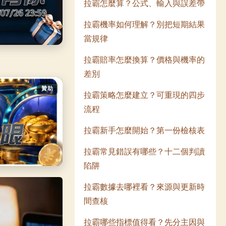
拉霸怎麼算？公式、輸入與誤差帶
拉霸機率如何理解？別把短期結果
當規律
拉霸賠率怎麼換算？價格與機率的
差別
贊助
拉霸策略怎麼建立？可重現的四步
流程
拉霸新手怎麼開始？第一份檢核表
拉霸常見錯誤有哪些？十二個判讀
陷阱
拉霸數據去哪裡看？來源與更新時
間查核
拉霸哪些指標值得看？先分主因與