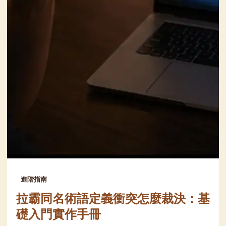
進階指南
拉霸同名術語定義衝突怎麼裁決：基
礎入門實作手冊