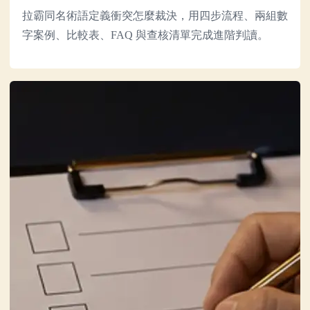
拉霸同名術語定義衝突怎麼裁決，用四步流程、兩組數
字案例、比較表、FAQ 與查核清單完成進階判讀。