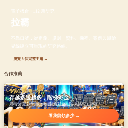
電子機台 · 112 篇研究
拉霸
不靠口號，從定義、規則、資料、機率、案例與風險
界線建立可重現的研究路線。
瀏覽 8 個完整主題 →
合作推薦
贊助
你現在卡在哪一階？
存越多送越多，階梯彩金
累積儲值達標自動解鎖對應彩金，階梯越高送越狠。
看我能領多少 →