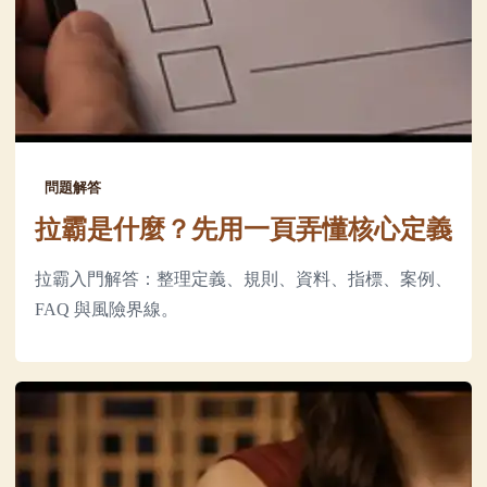
問題解答
拉霸是什麼？先用一頁弄懂核心定義
拉霸入門解答：整理定義、規則、資料、指標、案例、
FAQ 與風險界線。