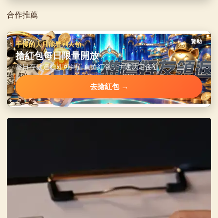
合作推薦
贊助
手慢的人只能看別人領
搶紅包每日限量開放
當日存款達標即可到首頁搶紅包，手速決定金額。
去搶紅包 →