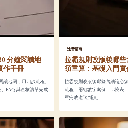
進階指南
30 分鐘閱讀地
拉霸規則改版後哪些
實作手冊
須重算：基礎入門實
分鐘閱讀地圖，用四步流程、
拉霸規則改版後哪些舊結論必
、FAQ 與查核清單完成
流程、兩組數字案例、比較表、F
單完成進階判讀。