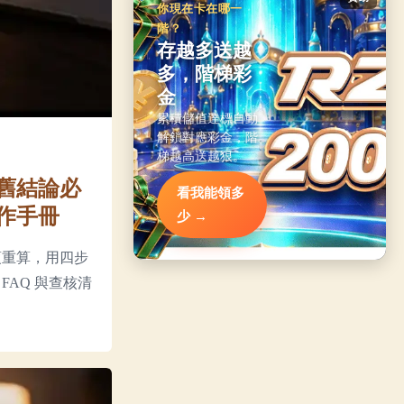
你現在卡在哪一
階？
存越多送越
多，階梯彩
金
累積儲值達標自動
解鎖對應彩金，階
梯越高送越狠。
舊結論必
看我能領多
作手冊
少 →
須重算，用四步
AQ 與查核清