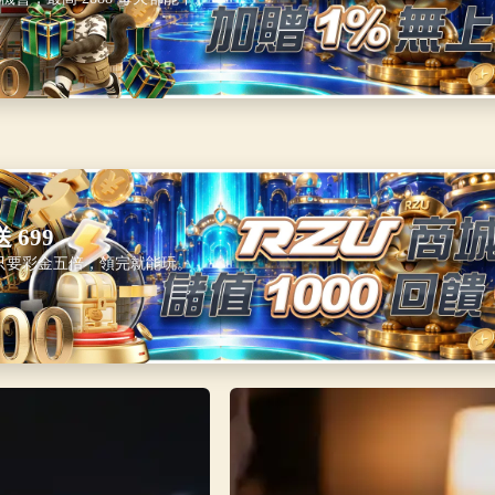
 699
只要彩金五倍，領完就能玩。