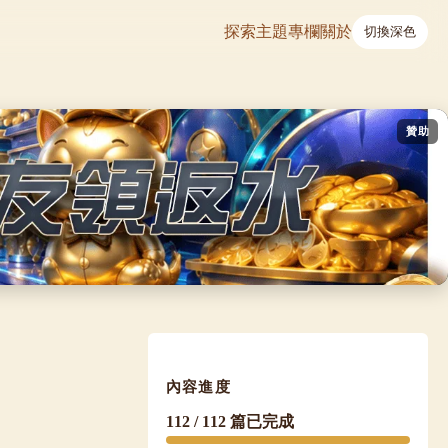
探索
主題
專欄
關於
切換深色
贊助
內容進度
112 / 112 篇已完成