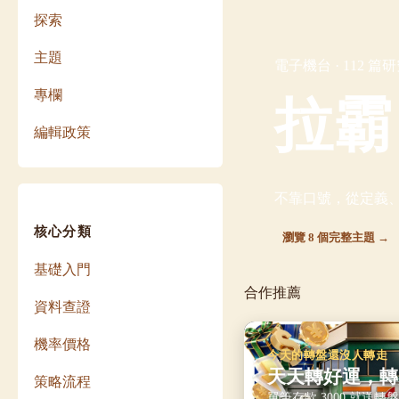
探索
主題
電子機台 · 112 篇
專欄
拉霸
編輯政策
不靠口號，從定義
核心分類
瀏覽 8 個完整主題 →
基礎入門
合作推薦
資料查證
機率價格
今天的轉盤還沒人轉走
天天轉好運，轉
策略流程
單筆存款 3000 就送轉