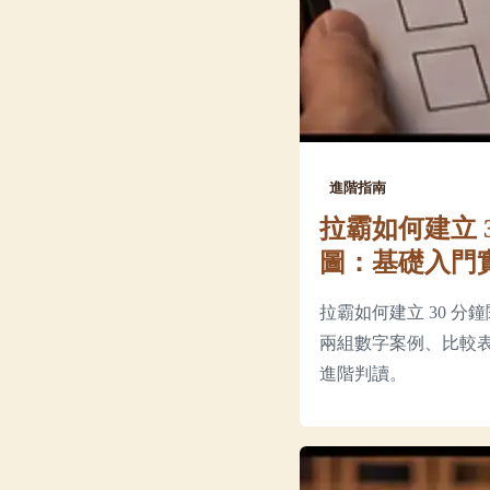
進階指南
拉霸如何建立 
圖：基礎入門
拉霸如何建立 30 
兩組數字案例、比較表
進階判讀。