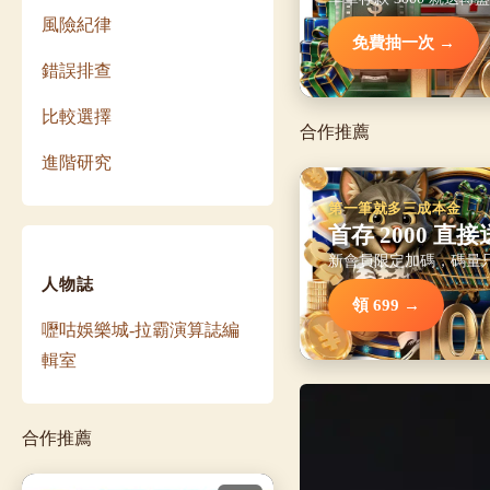
風險紀律
免費抽一次 →
錯誤排查
比較選擇
合作推薦
進階研究
第一筆就多三成本金
首存 2000 直接送
新會員限定加碼，碼量
人物誌
領 699 →
嚦咕娛樂城-拉霸演算誌編
輯室
合作推薦