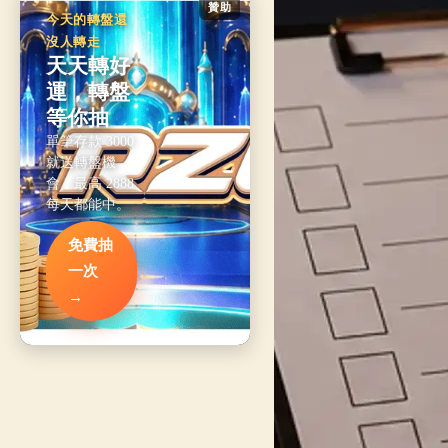
贊助
今天的轉盤還
沒人轉走
天天轉好
運，轉盤
等你抽
單筆存款 3000
就送轉盤機
會，最高 2888
每天都能中。
免費抽
一次
→