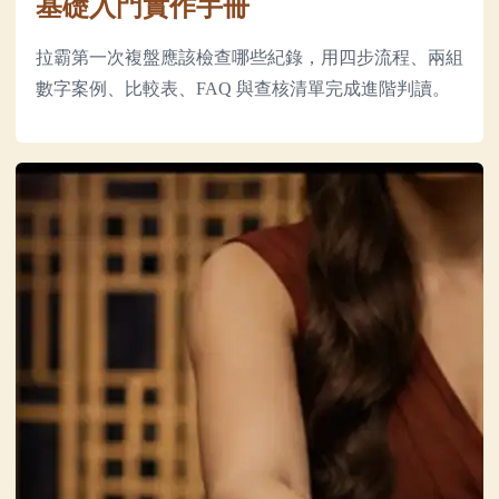
基礎入門實作手冊
拉霸第一次複盤應該檢查哪些紀錄，用四步流程、兩組
數字案例、比較表、FAQ 與查核清單完成進階判讀。