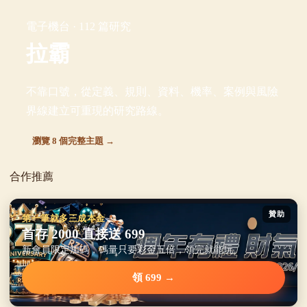
電子機台 · 112 篇研究
拉霸
不靠口號，從定義、規則、資料、機率、案例與風險
界線建立可重現的研究路線。
瀏覽 8 個完整主題 →
合作推薦
贊助
第一筆就多三成本金
首存 2000 直接送 699
新會員限定加碼，碼量只要彩金五倍，領完就能玩。
領 699 →