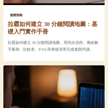
進階指南
拉霸如何建立 30 分鐘閱讀地圖：基
礎入門實作手冊
拉霸如何建立 30 分鐘閱讀地圖，用四步流程、兩組數
字案例、比較表、FAQ 與查核清單完成進階判讀。