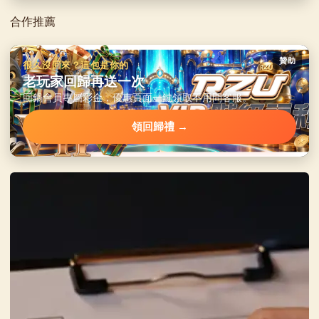
合作推薦
贊助
很久沒回來？這包是你的
老玩家回歸再送一次
回鍋會員專屬彩金，優惠頁面一鍵領取不用問客服。
領回歸禮 →