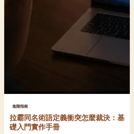
進階指南
拉霸同名術語定義衝突怎麼裁決：基
礎入門實作手冊