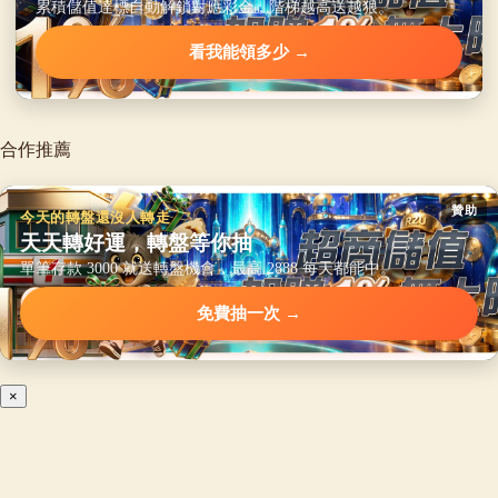
累積儲值達標自動解鎖對應彩金，階梯越高送越狠。
看我能領多少 →
合作推薦
贊助
今天的轉盤還沒人轉走
天天轉好運，轉盤等你抽
單筆存款 3000 就送轉盤機會，最高 2888 每天都能中。
免費抽一次 →
×