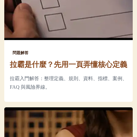
問題解答
拉霸是什麼？先用一頁弄懂核心定義
拉霸入門解答：整理定義、規則、資料、指標、案例、
FAQ 與風險界線。