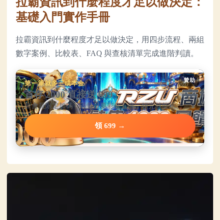
拉霸資訊到什麼程度才足以做決定：
基礎入門實作手冊
拉霸資訊到什麼程度才足以做決定，用四步流程、兩組
數字案例、比較表、FAQ 與查核清單完成進階判讀。
贊助
第一筆就多三成本金
首存 2000 直接送 699
新會員限定加碼，碼量只要彩金五倍，領完就能玩。
領 699 →