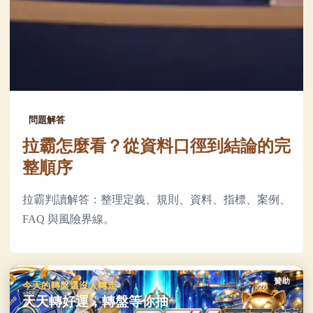
問題解答
拉霸怎麼看？從資料口徑到結論的完
整順序
拉霸判讀解答：整理定義、規則、資料、指標、案例、
FAQ 與風險界線。
贊助
今天的轉盤還沒人轉走
天天轉好運，轉盤等你抽