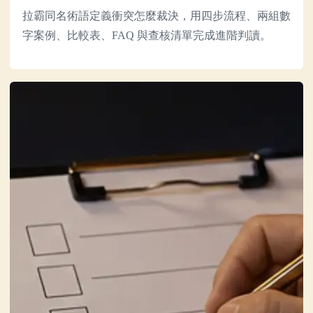
拉霸同名術語定義衝突怎麼裁決，用四步流程、兩組數
字案例、比較表、FAQ 與查核清單完成進階判讀。