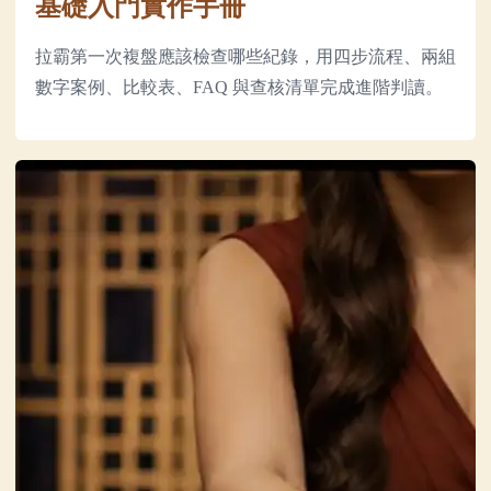
基礎入門實作手冊
拉霸第一次複盤應該檢查哪些紀錄，用四步流程、兩組
數字案例、比較表、FAQ 與查核清單完成進階判讀。