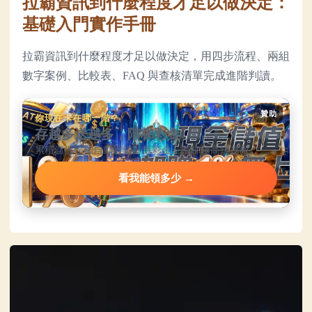
拉霸資訊到什麼程度才足以做決定：
基礎入門實作手冊
拉霸資訊到什麼程度才足以做決定，用四步流程、兩組
數字案例、比較表、FAQ 與查核清單完成進階判讀。
贊助
你現在卡在哪一階？
存越多送越多，階梯彩金
累積儲值達標自動解鎖對應彩金，階梯越高送越狠。
看我能領多少 →