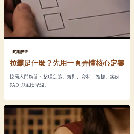
問題解答
拉霸是什麼？先用一頁弄懂核心定義
拉霸入門解答：整理定義、規則、資料、指標、案例、
FAQ 與風險界線。