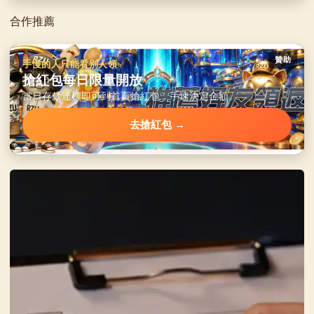
合作推薦
贊助
手慢的人只能看別人領
搶紅包每日限量開放
當日存款達標即可到首頁搶紅包，手速決定金額。
去搶紅包 →