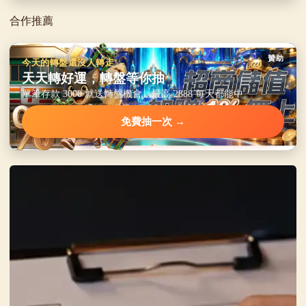
合作推薦
贊助
今天的轉盤還沒人轉走
天天轉好運，轉盤等你抽
單筆存款 3000 就送轉盤機會，最高 2888 每天都能中。
免費抽一次 →