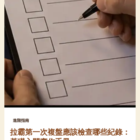
進階指南
拉霸第一次複盤應該檢查哪些紀錄：