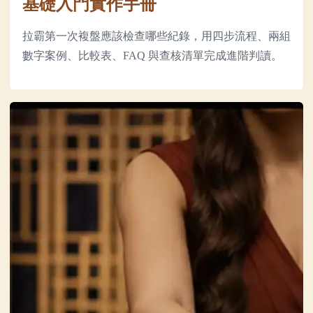
基礎入門實作手冊
拉霸第一次複盤應該檢查哪些紀錄，用四步流程、兩組
數字案例、比較表、FAQ 與查核清單完成進階判讀。