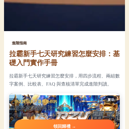
進階指南
拉霸新手七天研究練習怎麼安排：基
礎入門實作手冊
拉霸新手七天研究練習怎麼安排，用四步流程、兩組數
字案例、比較表、FAQ 與查核清單完成進階判讀。
贊助
很久沒回來？這包是你的
老玩家回歸再送一次
回鍋會員專屬彩金，優惠頁面一鍵領取不用問客服。
領回歸禮 →