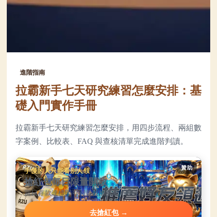
進階指南
拉霸新手七天研究練習怎麼安排：基
礎入門實作手冊
拉霸新手七天研究練習怎麼安排，用四步流程、兩組數
字案例、比較表、FAQ 與查核清單完成進階判讀。
贊助
手慢的人只能看別人領
搶紅包每日限量開放
當日存款達標即可到首頁搶紅包，手速決定金額。
去搶紅包 →