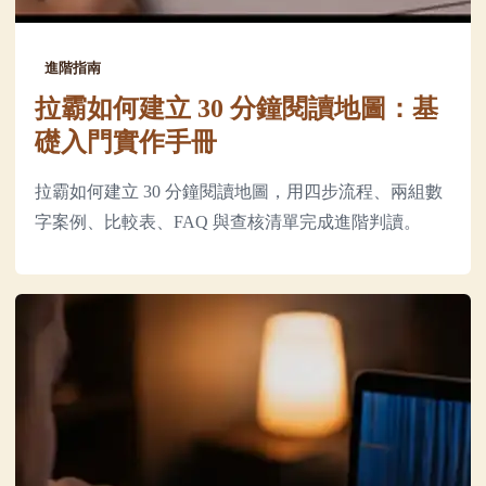
進階指南
拉霸如何建立 30 分鐘閱讀地圖：基
礎入門實作手冊
拉霸如何建立 30 分鐘閱讀地圖，用四步流程、兩組數
字案例、比較表、FAQ 與查核清單完成進階判讀。