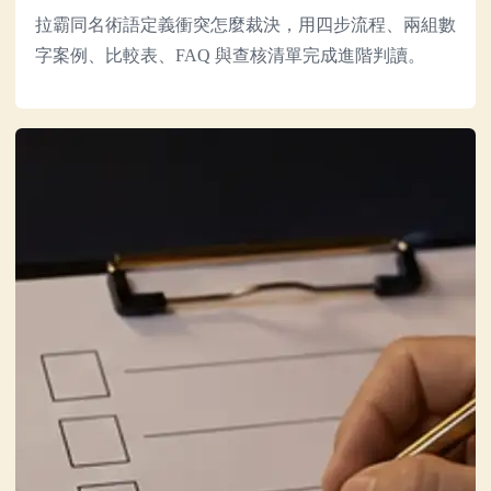
拉霸同名術語定義衝突怎麼裁決，用四步流程、兩組數
字案例、比較表、FAQ 與查核清單完成進階判讀。