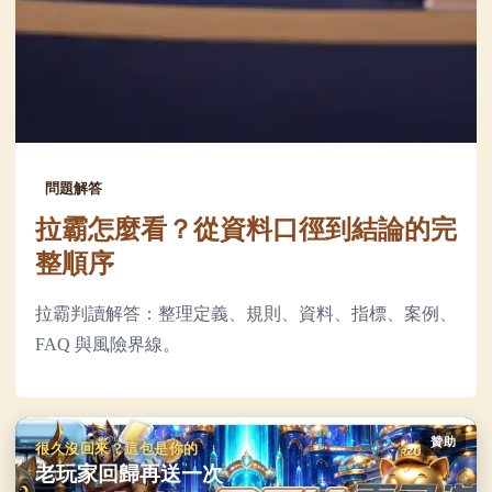
問題解答
拉霸怎麼看？從資料口徑到結論的完
整順序
拉霸判讀解答：整理定義、規則、資料、指標、案例、
FAQ 與風險界線。
贊助
很久沒回來？這包是你的
老玩家回歸再送一次