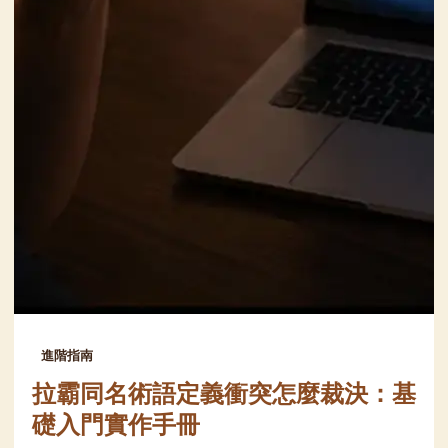
進階指南
拉霸同名術語定義衝突怎麼裁決：基
礎入門實作手冊