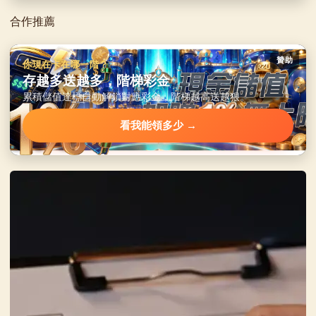
合作推薦
贊助
你現在卡在哪一階？
存越多送越多，階梯彩金
累積儲值達標自動解鎖對應彩金，階梯越高送越狠。
看我能領多少 →