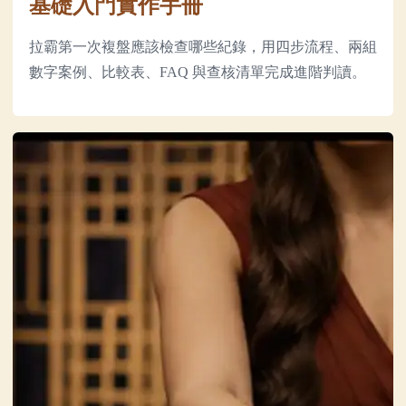
基礎入門實作手冊
拉霸第一次複盤應該檢查哪些紀錄，用四步流程、兩組
數字案例、比較表、FAQ 與查核清單完成進階判讀。