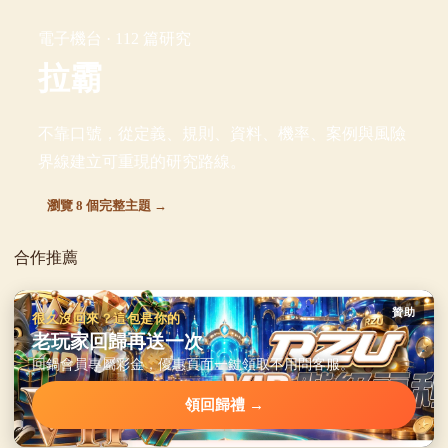
電子機台 · 112 篇研究
拉霸
不靠口號，從定義、規則、資料、機率、案例與風險
界線建立可重現的研究路線。
瀏覽 8 個完整主題 →
合作推薦
贊助
很久沒回來？這包是你的
老玩家回歸再送一次
回鍋會員專屬彩金，優惠頁面一鍵領取不用問客服。
領回歸禮 →