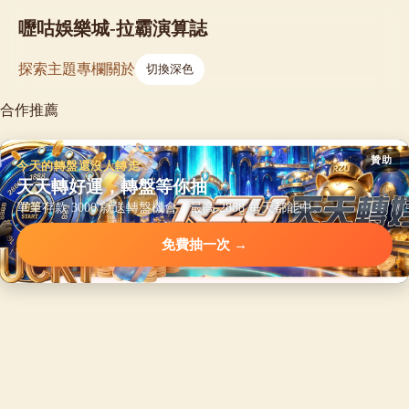
嚦咕娛樂城-拉霸演算誌
探索
主題
專欄
關於
切換深色
合作推薦
贊助
今天的轉盤還沒人轉走
天天轉好運，轉盤等你抽
單筆存款 3000 就送轉盤機會，最高 2888 每天都能中。
免費抽一次 →