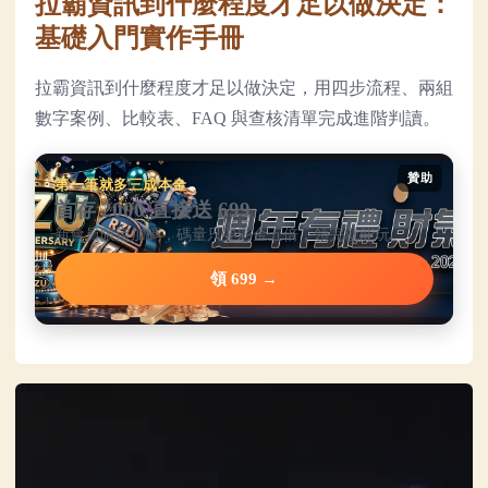
拉霸資訊到什麼程度才足以做決定：
基礎入門實作手冊
拉霸資訊到什麼程度才足以做決定，用四步流程、兩組
數字案例、比較表、FAQ 與查核清單完成進階判讀。
贊助
第一筆就多三成本金
首存 2000 直接送 699
新會員限定加碼，碼量只要彩金五倍，領完就能玩。
領 699 →