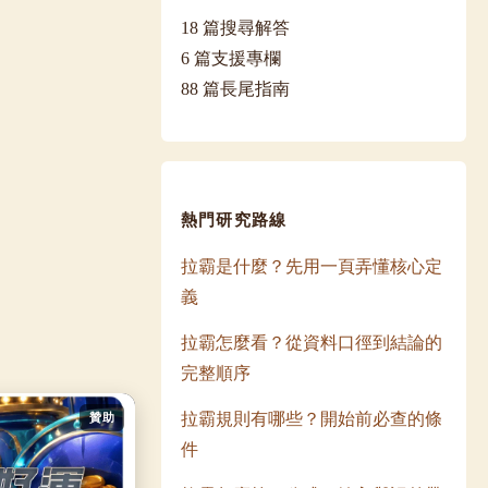
18 篇搜尋解答
6 篇支援專欄
88 篇長尾指南
熱門研究路線
拉霸是什麼？先用一頁弄懂核心定
義
拉霸怎麼看？從資料口徑到結論的
完整順序
拉霸規則有哪些？開始前必查的條
贊助
件