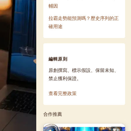
輔因
拉霸走勢能預測嗎？歷史序列的正
確用途
編輯原則
原創撰寫、標示假設、保留未知、
禁止獲利保證。
查看完整政策
合作推薦
贊助