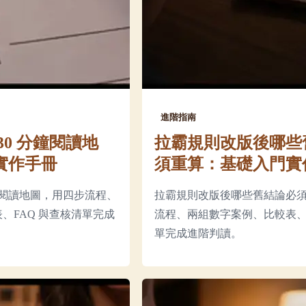
進階指南
30 分鐘閱讀地
拉霸規則改版後哪些
實作手冊
須重算：基礎入門實
分鐘閱讀地圖，用四步流程、
拉霸規則改版後哪些舊結論必
、FAQ 與查核清單完成
流程、兩組數字案例、比較表、F
單完成進階判讀。