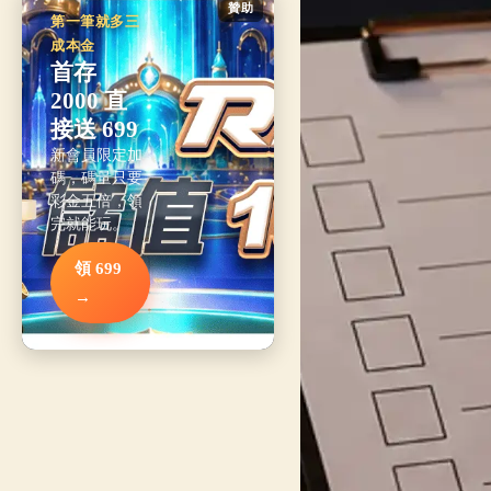
贊助
第一筆就多三
成本金
首存
2000 直
接送 699
新會員限定加
碼，碼量只要
彩金五倍，領
完就能玩。
領 699
→