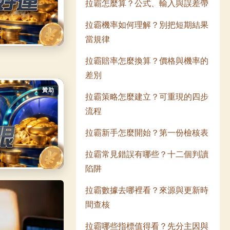
拉霸怎麼算？公式、輸入與誤差帶
拉霸機率如何理解？別把短期結果
當規律
拉霸賠率怎麼換算？價格與機率的
差別
贊助
拉霸策略怎麼建立？可重現的四步
流程
拉霸新手怎麼開始？第一份檢核表
拉霸常見錯誤有哪些？十二個判讀
陷阱
拉霸數據去哪裡看？來源與更新時
間查核
拉霸哪些指標值得看？先分主因與