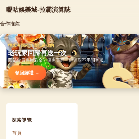
嚦咕娛樂城-拉霸演算誌
合作推薦
很久沒回來？這包是你的
老玩家回歸再送一次
回鍋會員專屬彩金，優惠頁面一鍵領取不用問客服。
領回歸禮 →
探索導覽
首頁