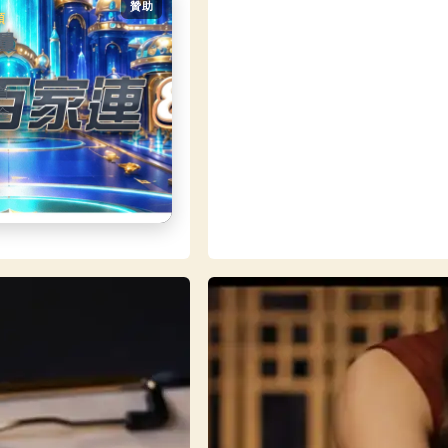
贊助
領
量
首
金