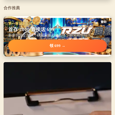
合作推薦
贊助
第一筆就多三成本金
首存 2000 直接送 699
新會員限定加碼，碼量只要彩金五倍，領完就能玩。
領 699 →