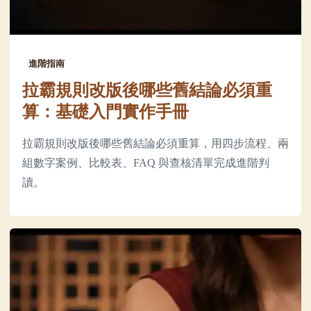
進階指南
拉霸規則改版後哪些舊結論必須重
算：基礎入門實作手冊
拉霸規則改版後哪些舊結論必須重算，用四步流程、兩
組數字案例、比較表、FAQ 與查核清單完成進階判
讀。