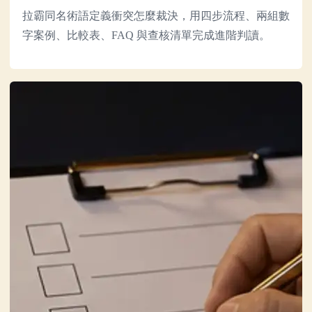
拉霸同名術語定義衝突怎麼裁決，用四步流程、兩組數
字案例、比較表、FAQ 與查核清單完成進階判讀。