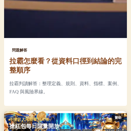
問題解答
拉霸怎麼看？從資料口徑到結論的完
整順序
拉霸判讀解答：整理定義、規則、資料、指標、案例、
FAQ 與風險界線。
贊助
手慢的人只能看別人領
搶紅包每日限量開放