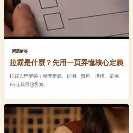
問題解答
拉霸是什麼？先用一頁弄懂核心定義
拉霸入門解答：整理定義、規則、資料、指標、案例、
FAQ 與風險界線。