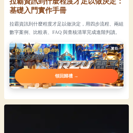
拉霸資訊到什麼程度才足以做決定：
基礎入門實作手冊
拉霸資訊到什麼程度才足以做決定，用四步流程、兩組
數字案例、比較表、FAQ 與查核清單完成進階判讀。
贊助
很久沒回來？這包是你的
老玩家回歸再送一次
回鍋會員專屬彩金，優惠頁面一鍵領取不用問客服。
領回歸禮 →