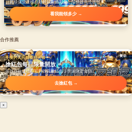
累積儲值達標自動解鎖對應彩金，階梯越高送越狠。
看我能領多少 →
合作推薦
贊助
手慢的人只能看別人領
搶紅包每日限量開放
當日存款達標即可到首頁搶紅包，手速決定金額。
去搶紅包 →
×