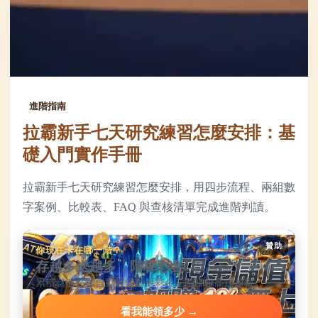
進階指南
拉霸新手七天研究練習怎麼安排：基
礎入門實作手冊
拉霸新手七天研究練習怎麼安排，用四步流程、兩組數
字案例、比較表、FAQ 與查核清單完成進階判讀。
贊助
你現在卡在哪一階？
存越多送越多，階梯彩金
累積儲值達標自動解鎖對應彩金，階梯越高送越狠。
看我能領多少 →