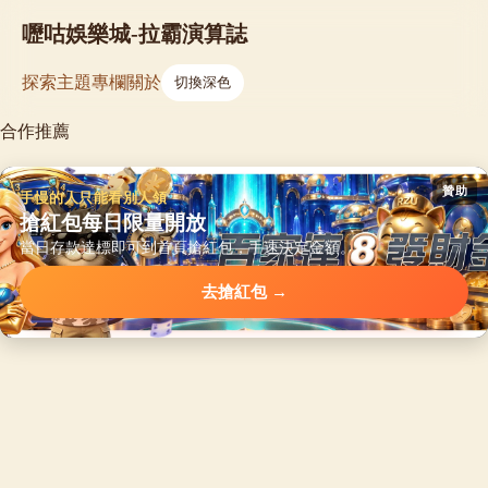
嚦咕娛樂城-拉霸演算誌
探索
主題
專欄
關於
切換深色
合作推薦
贊助
手慢的人只能看別人領
搶紅包每日限量開放
當日存款達標即可到首頁搶紅包，手速決定金額。
去搶紅包 →