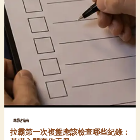
進階指南
拉霸第一次複盤應該檢查哪些紀錄：