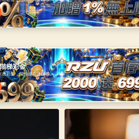
階梯彩金
對應彩金，階梯越高送越狠。