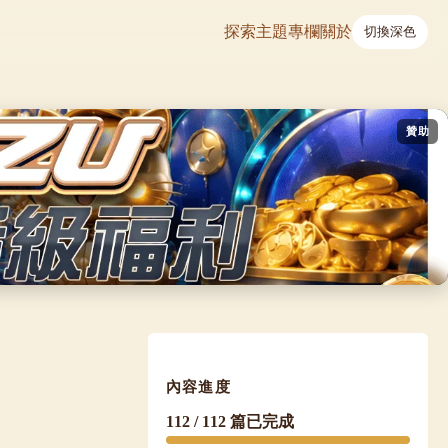
探索
主題
專欄
關於
切換深色
贊助
內容進度
112 / 112 篇已完成