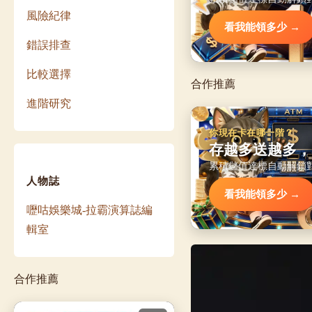
風險紀律
看我能領多少 →
錯誤排查
比較選擇
合作推薦
進階研究
你現在卡在哪一階？
存越多送越多，
累積儲值達標自動解鎖
人物誌
看我能領多少 →
嚦咕娛樂城-拉霸演算誌編
輯室
合作推薦