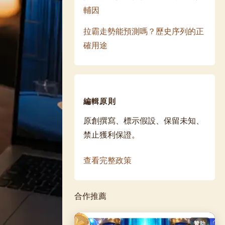
輔因
拉霸走勢能預測嗎？歷史序列的正
確用途
編輯原則
原創撰寫、標示假設、保留未知、
禁止獲利保證。
查看完整政策
合作推薦
贊助