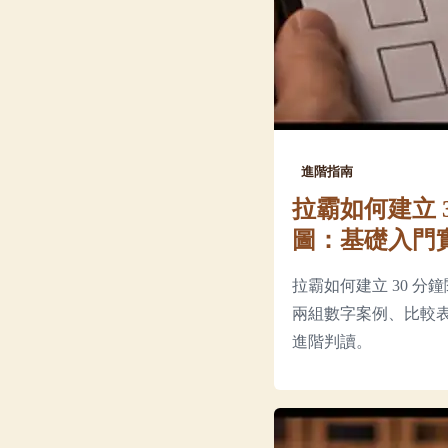
進階指南
拉霸如何建立 
圖：基礎入門
拉霸如何建立 30 
兩組數字案例、比較表
進階判讀。