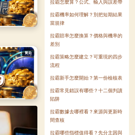
拉霸怎麼算？公式、輸入與誤差帶
拉霸機率如何理解？別把短期結果
當規律
拉霸賠率怎麼換算？價格與機率的
差別
贊助
拉霸策略怎麼建立？可重現的四步
流程
拉霸新手怎麼開始？第一份檢核表
拉霸常見錯誤有哪些？十二個判讀
陷阱
拉霸數據去哪裡看？來源與更新時
間查核
拉霸哪些指標值得看？先分主因與