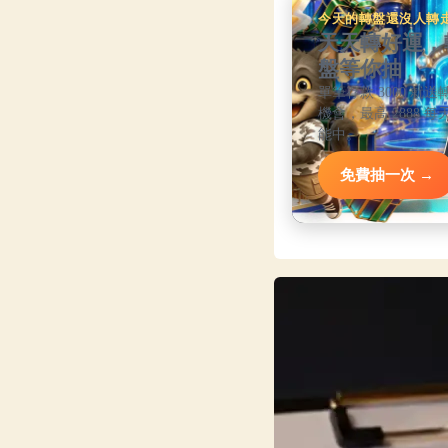
今天的轉盤還沒人轉
天天轉好運，
盤等你抽
單筆存款 3000 就送
機會，最高 2888 每
能中。
免費抽一次 →