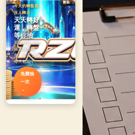
贊助
今天的轉盤還
沒人轉走
天天轉好
運，轉盤
等你抽
單筆存款 3000
就送轉盤機
會，最高 2888
每天都能中。
免費抽
一次
→