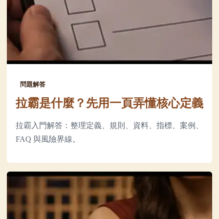
問題解答
拉霸是什麼？先用一頁弄懂核心定義
拉霸入門解答：整理定義、規則、資料、指標、案例、
FAQ 與風險界線。