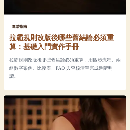
進階指南
拉霸規則改版後哪些舊結論必須重
算：基礎入門實作手冊
拉霸規則改版後哪些舊結論必須重算，用四步流程、兩
組數字案例、比較表、FAQ 與查核清單完成進階判
讀。