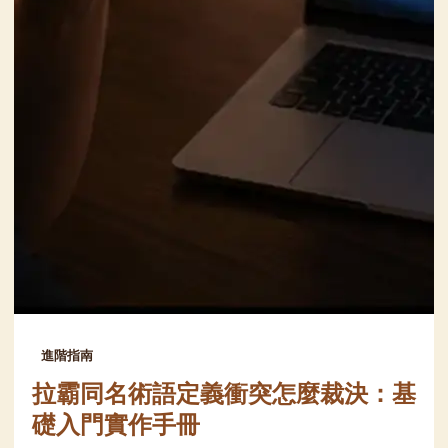
進階指南
拉霸同名術語定義衝突怎麼裁決：基
礎入門實作手冊