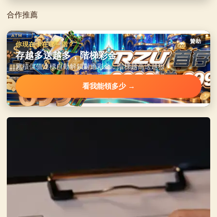
合作推薦
贊助
你現在卡在哪一階？
存越多送越多，階梯彩金
累積儲值達標自動解鎖對應彩金，階梯越高送越狠。
看我能領多少 →