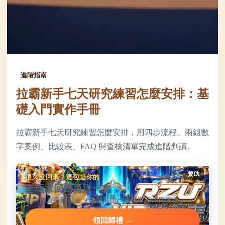
進階指南
拉霸新手七天研究練習怎麼安排：基
礎入門實作手冊
拉霸新手七天研究練習怎麼安排，用四步流程、兩組數
字案例、比較表、FAQ 與查核清單完成進階判讀。
贊助
很久沒回來？這包是你的
老玩家回歸再送一次
回鍋會員專屬彩金，優惠頁面一鍵領取不用問客服。
領回歸禮 →