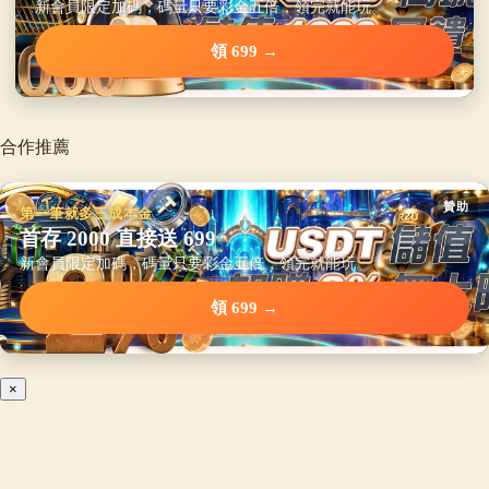
新會員限定加碼，碼量只要彩金五倍，領完就能玩。
領 699 →
合作推薦
贊助
第一筆就多三成本金
首存 2000 直接送 699
新會員限定加碼，碼量只要彩金五倍，領完就能玩。
領 699 →
×