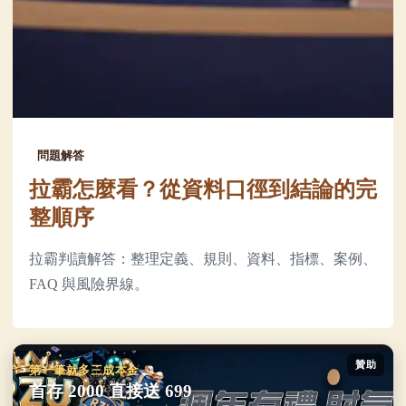
問題解答
拉霸怎麼看？從資料口徑到結論的完
整順序
拉霸判讀解答：整理定義、規則、資料、指標、案例、
FAQ 與風險界線。
贊助
第一筆就多三成本金
首存 2000 直接送 699