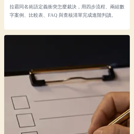
拉霸同名術語定義衝突怎麼裁決，用四步流程、兩組數
字案例、比較表、FAQ 與查核清單完成進階判讀。