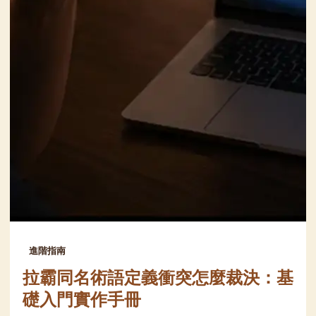
進階指南
拉霸同名術語定義衝突怎麼裁決：基
礎入門實作手冊