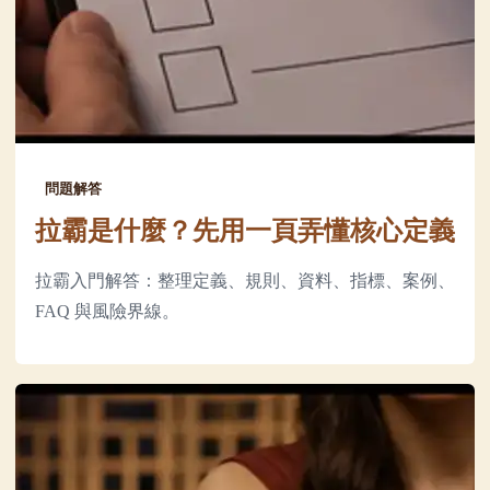
問題解答
拉霸是什麼？先用一頁弄懂核心定義
拉霸入門解答：整理定義、規則、資料、指標、案例、
FAQ 與風險界線。