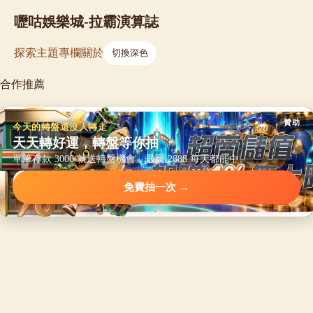
嚦咕娛樂城-拉霸演算誌
探索
主題
專欄
關於
切換深色
合作推薦
贊助
今天的轉盤還沒人轉走
天天轉好運，轉盤等你抽
單筆存款 3000 就送轉盤機會，最高 2888 每天都能中。
免費抽一次 →