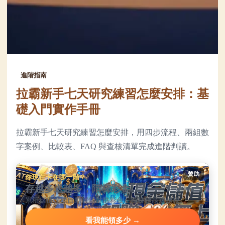
進階指南
拉霸新手七天研究練習怎麼安排：基
礎入門實作手冊
拉霸新手七天研究練習怎麼安排，用四步流程、兩組數
字案例、比較表、FAQ 與查核清單完成進階判讀。
贊助
你現在卡在哪一階？
存越多送越多，階梯彩金
累積儲值達標自動解鎖對應彩金，階梯越高送越狠。
看我能領多少 →