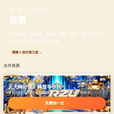
電子機台 · 112 篇研究
拉霸
不靠口號，從定義、規則、資料、機率、案例與風險
界線建立可重現的研究路線。
瀏覽 8 個完整主題 →
合作推薦
贊助
今天的轉盤還沒人轉走
天天轉好運，轉盤等你抽
單筆存款 3000 就送轉盤機會，最高 2888 每天都能中。
免費抽一次 →