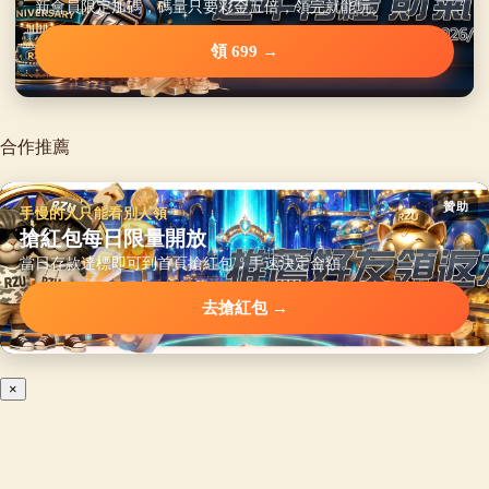
新會員限定加碼，碼量只要彩金五倍，領完就能玩。
領 699 →
合作推薦
贊助
手慢的人只能看別人領
搶紅包每日限量開放
當日存款達標即可到首頁搶紅包，手速決定金額。
去搶紅包 →
×