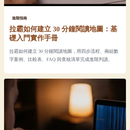
進階指南
拉霸如何建立 30 分鐘閱讀地圖：基
礎入門實作手冊
拉霸如何建立 30 分鐘閱讀地圖，用四步流程、兩組數
字案例、比較表、FAQ 與查核清單完成進階判讀。