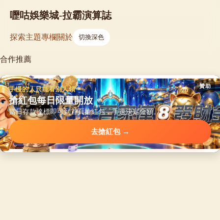
嚦咕娛樂城-拉霸演算誌
探索
主題
專欄
關於
切換深色
合作推薦
贊助
手慢的人只能看別人領
搶紅包每日限量開放
當日存款達標即可到首頁搶紅包，手速決定金額。
去搶紅包 →