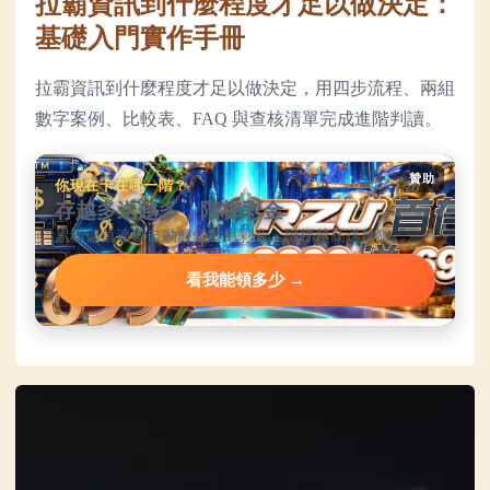
拉霸資訊到什麼程度才足以做決定：
基礎入門實作手冊
拉霸資訊到什麼程度才足以做決定，用四步流程、兩組
數字案例、比較表、FAQ 與查核清單完成進階判讀。
贊助
你現在卡在哪一階？
存越多送越多，階梯彩金
累積儲值達標自動解鎖對應彩金，階梯越高送越狠。
看我能領多少 →