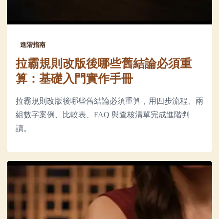
進階指南
拉霸規則改版後哪些舊結論必須重
算：基礎入門實作手冊
拉霸規則改版後哪些舊結論必須重算，用四步流程、兩
組數字案例、比較表、FAQ 與查核清單完成進階判
讀。