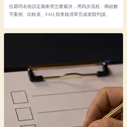
拉霸同名術語定義衝突怎麼裁決，用四步流程、兩組數
字案例、比較表、FAQ 與查核清單完成進階判讀。