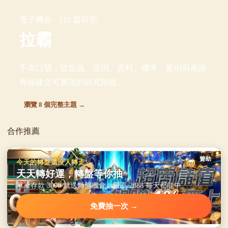
電子機台 · 112 篇研究
拉霸
不靠口號，從定義、規則、資料、機率、案例與風險
界線建立可重現的研究路線。
瀏覽 8 個完整主題 →
合作推薦
贊助
今天的轉盤還沒人轉走
天天轉好運，轉盤等你抽
單筆存款 3000 就送轉盤機會，最高 2888 每天都能中。
免費抽一次 →