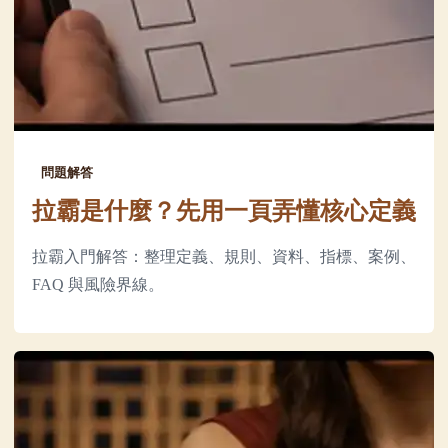
問題解答
拉霸是什麼？先用一頁弄懂核心定義
拉霸入門解答：整理定義、規則、資料、指標、案例、
FAQ 與風險界線。