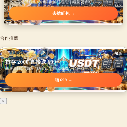
當日存款達標即可到首頁搶紅包，手速決定金額。
去搶紅包 →
合作推薦
贊助
第一筆就多三成本金
首存 2000 直接送 699
新會員限定加碼，碼量只要彩金五倍，領完就能玩。
領 699 →
×