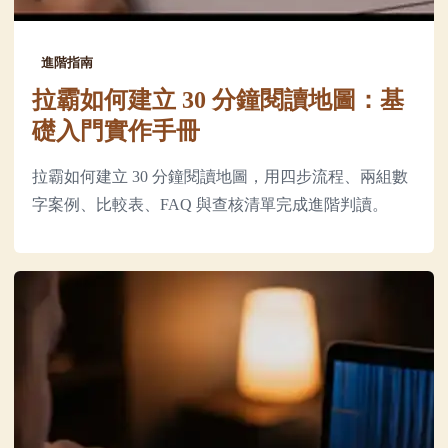
進階指南
拉霸如何建立 30 分鐘閱讀地圖：基
礎入門實作手冊
拉霸如何建立 30 分鐘閱讀地圖，用四步流程、兩組數
字案例、比較表、FAQ 與查核清單完成進階判讀。