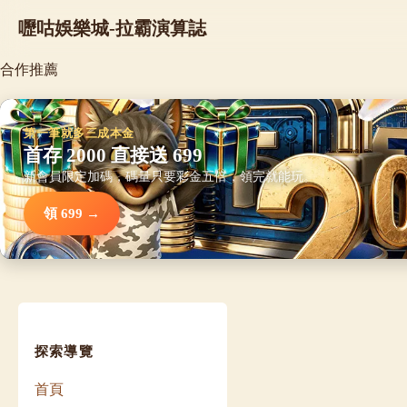
嚦咕娛樂城-拉霸演算誌
合作推薦
第一筆就多三成本金
首存 2000 直接送 699
新會員限定加碼，碼量只要彩金五倍，領完就能玩。
領 699 →
探索導覽
首頁