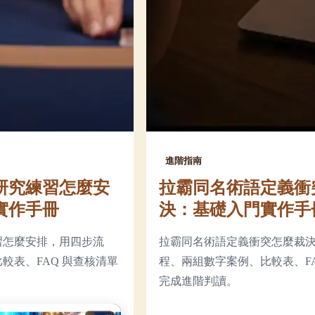
進階指南
研究練習怎麼安
拉霸同名術語定義衝
實作手冊
決：基礎入門實作手
習怎麼安排，用四步流
拉霸同名術語定義衝突怎麼裁
較表、FAQ 與查核清單
程、兩組數字案例、比較表、FA
完成進階判讀。