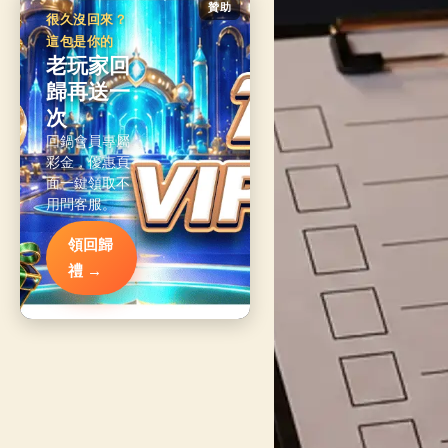
贊助
很久沒回來？
這包是你的
老玩家回
歸再送一
次
回鍋會員專屬
彩金，優惠頁
面一鍵領取不
用問客服。
領回歸
禮 →