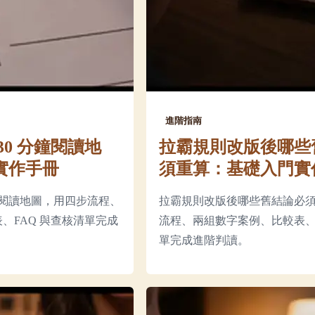
進階指南
30 分鐘閱讀地
拉霸規則改版後哪些
實作手冊
須重算：基礎入門實
分鐘閱讀地圖，用四步流程、
拉霸規則改版後哪些舊結論必
、FAQ 與查核清單完成
流程、兩組數字案例、比較表、F
單完成進階判讀。