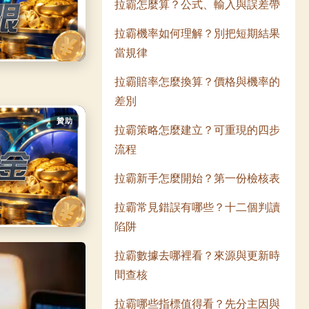
拉霸怎麼算？公式、輸入與誤差帶
拉霸機率如何理解？別把短期結果
當規律
拉霸賠率怎麼換算？價格與機率的
差別
贊助
拉霸策略怎麼建立？可重現的四步
流程
拉霸新手怎麼開始？第一份檢核表
拉霸常見錯誤有哪些？十二個判讀
陷阱
拉霸數據去哪裡看？來源與更新時
間查核
拉霸哪些指標值得看？先分主因與