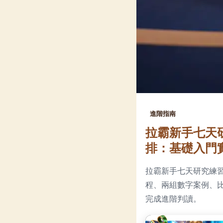
進階指南
拉霸新手七天
排：基礎入門
拉霸新手七天研究練
程、兩組數字案例、比
完成進階判讀。