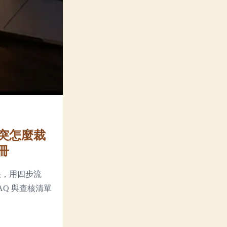
突怎麼裁
冊
決，用四步流
Q 與查核清單