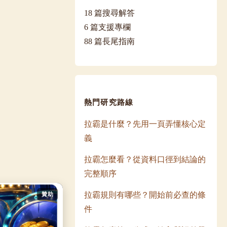
18 篇搜尋解答
6 篇支援專欄
88 篇長尾指南
熱門研究路線
拉霸是什麼？先用一頁弄懂核心定
義
拉霸怎麼看？從資料口徑到結論的
完整順序
拉霸規則有哪些？開始前必查的條
贊助
件