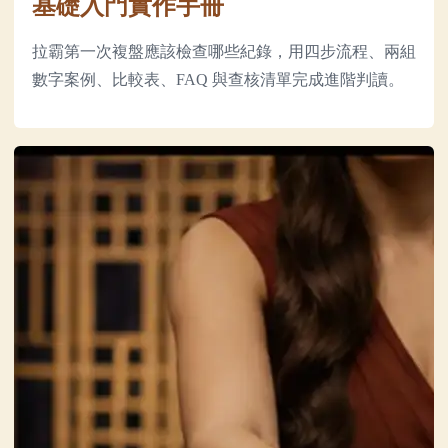
基礎入門實作手冊
拉霸第一次複盤應該檢查哪些紀錄，用四步流程、兩組
數字案例、比較表、FAQ 與查核清單完成進階判讀。