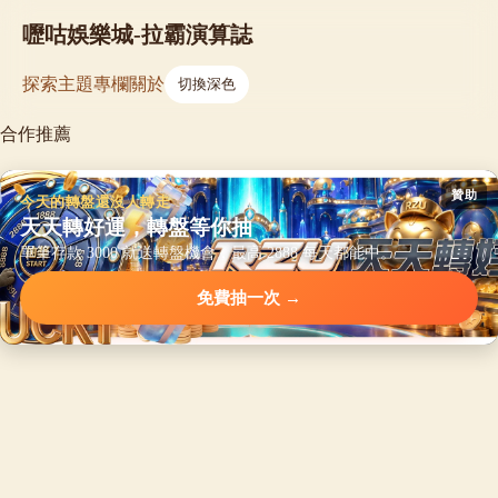
嚦咕娛樂城-拉霸演算誌
探索
主題
專欄
關於
切換深色
合作推薦
贊助
今天的轉盤還沒人轉走
天天轉好運，轉盤等你抽
單筆存款 3000 就送轉盤機會，最高 2888 每天都能中。
免費抽一次 →