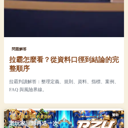
問題解答
拉霸怎麼看？從資料口徑到結論的完
整順序
拉霸判讀解答：整理定義、規則、資料、指標、案例、
FAQ 與風險界線。
贊助
很久沒回來？這包是你的
老玩家回歸再送一次