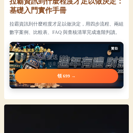
拉霸資訊到什麼程度才足以做決定：
基礎入門實作手冊
拉霸資訊到什麼程度才足以做決定，用四步流程、兩組
數字案例、比較表、FAQ 與查核清單完成進階判讀。
贊助
第一筆就多三成本金
首存 2000 直接送 699
新會員限定加碼，碼量只要彩金五倍，領完就能玩。
領 699 →