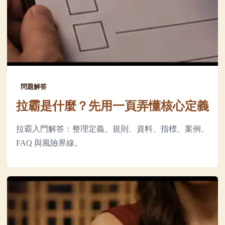
問題解答
拉霸是什麼？先用一頁弄懂核心定義
拉霸入門解答：整理定義、規則、資料、指標、案例、
FAQ 與風險界線。