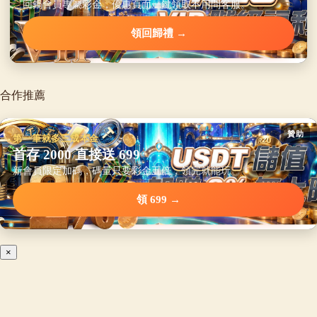
回鍋會員專屬彩金，優惠頁面一鍵領取不用問客服。
領回歸禮 →
合作推薦
贊助
第一筆就多三成本金
首存 2000 直接送 699
新會員限定加碼，碼量只要彩金五倍，領完就能玩。
領 699 →
×