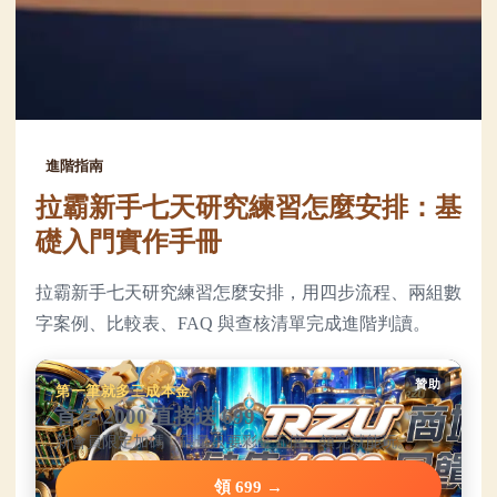
進階指南
拉霸新手七天研究練習怎麼安排：基
礎入門實作手冊
拉霸新手七天研究練習怎麼安排，用四步流程、兩組數
字案例、比較表、FAQ 與查核清單完成進階判讀。
贊助
第一筆就多三成本金
首存 2000 直接送 699
新會員限定加碼，碼量只要彩金五倍，領完就能玩。
領 699 →