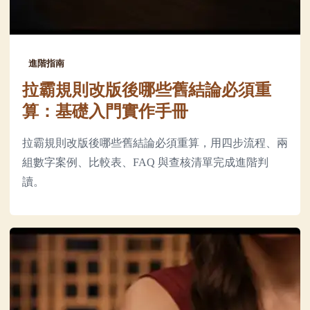
進階指南
拉霸規則改版後哪些舊結論必須重
算：基礎入門實作手冊
拉霸規則改版後哪些舊結論必須重算，用四步流程、兩
組數字案例、比較表、FAQ 與查核清單完成進階判
讀。