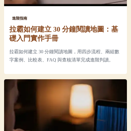
進階指南
拉霸如何建立 30 分鐘閱讀地圖：基
礎入門實作手冊
拉霸如何建立 30 分鐘閱讀地圖，用四步流程、兩組數
字案例、比較表、FAQ 與查核清單完成進階判讀。