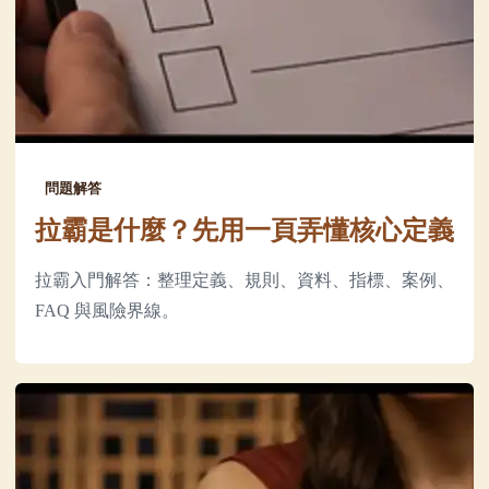
問題解答
拉霸是什麼？先用一頁弄懂核心定義
拉霸入門解答：整理定義、規則、資料、指標、案例、
FAQ 與風險界線。