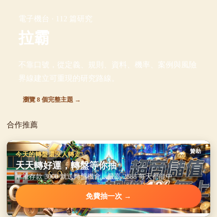
電子機台 · 112 篇研究
拉霸
不靠口號，從定義、規則、資料、機率、案例與風險
界線建立可重現的研究路線。
瀏覽 8 個完整主題 →
合作推薦
贊助
今天的轉盤還沒人轉走
天天轉好運，轉盤等你抽
單筆存款 3000 就送轉盤機會，最高 2888 每天都能中。
免費抽一次 →