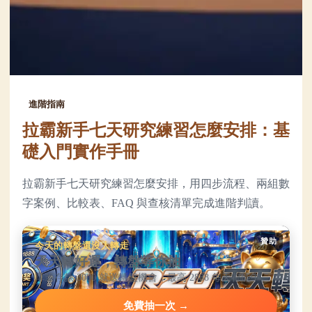
進階指南
拉霸新手七天研究練習怎麼安排：基
礎入門實作手冊
拉霸新手七天研究練習怎麼安排，用四步流程、兩組數
字案例、比較表、FAQ 與查核清單完成進階判讀。
贊助
今天的轉盤還沒人轉走
天天轉好運，轉盤等你抽
單筆存款 3000 就送轉盤機會，最高 2888 每天都能中。
免費抽一次 →