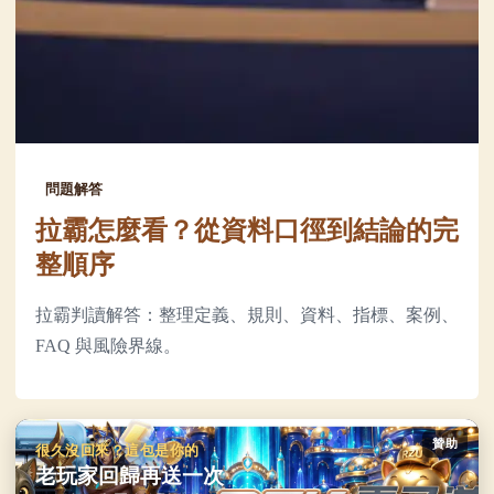
問題解答
拉霸怎麼看？從資料口徑到結論的完
整順序
拉霸判讀解答：整理定義、規則、資料、指標、案例、
FAQ 與風險界線。
贊助
很久沒回來？這包是你的
老玩家回歸再送一次