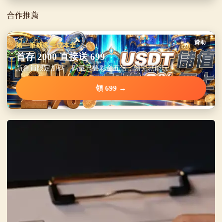
合作推薦
贊助
第一筆就多三成本金
首存 2000 直接送 699
新會員限定加碼，碼量只要彩金五倍，領完就能玩。
領 699 →