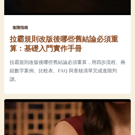
進階指南
拉霸規則改版後哪些舊結論必須重
算：基礎入門實作手冊
拉霸規則改版後哪些舊結論必須重算，用四步流程、兩
組數字案例、比較表、FAQ 與查核清單完成進階判
讀。