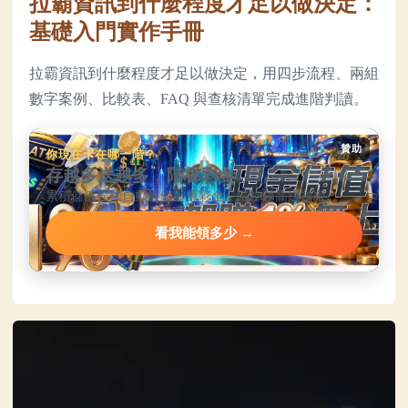
拉霸資訊到什麼程度才足以做決定：
基礎入門實作手冊
拉霸資訊到什麼程度才足以做決定，用四步流程、兩組
數字案例、比較表、FAQ 與查核清單完成進階判讀。
贊助
你現在卡在哪一階？
存越多送越多，階梯彩金
累積儲值達標自動解鎖對應彩金，階梯越高送越狠。
看我能領多少 →