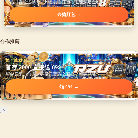
當日存款達標即可到首頁搶紅包，手速決定金額。
去搶紅包 →
合作推薦
贊助
第一筆就多三成本金
首存 2000 直接送 699
新會員限定加碼，碼量只要彩金五倍，領完就能玩。
領 699 →
×