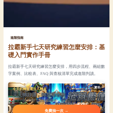
進階指南
拉霸新手七天研究練習怎麼安排：基
礎入門實作手冊
拉霸新手七天研究練習怎麼安排，用四步流程、兩組數
字案例、比較表、FAQ 與查核清單完成進階判讀。
贊助
今天的轉盤還沒人轉走
天天轉好運，轉盤等你抽
單筆存款 3000 就送轉盤機會，最高 2888 每天都能中。
免費抽一次 →