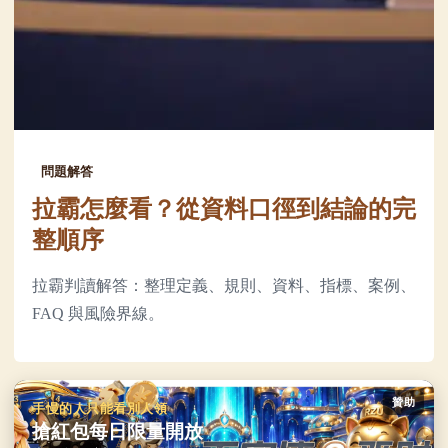
問題解答
拉霸怎麼看？從資料口徑到結論的完
整順序
拉霸判讀解答：整理定義、規則、資料、指標、案例、
FAQ 與風險界線。
贊助
手慢的人只能看別人領
搶紅包每日限量開放