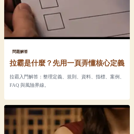
問題解答
拉霸是什麼？先用一頁弄懂核心定義
拉霸入門解答：整理定義、規則、資料、指標、案例、
FAQ 與風險界線。