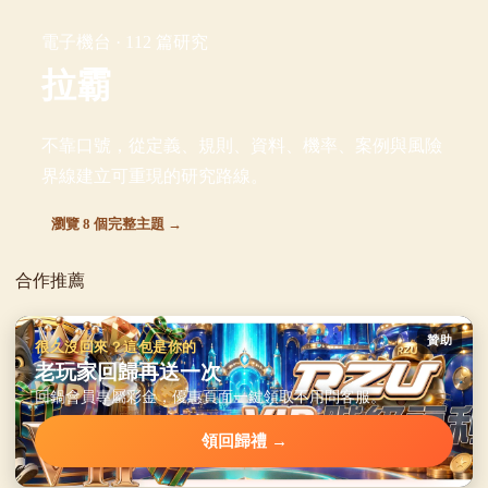
電子機台 · 112 篇研究
拉霸
不靠口號，從定義、規則、資料、機率、案例與風險
界線建立可重現的研究路線。
瀏覽 8 個完整主題 →
合作推薦
贊助
很久沒回來？這包是你的
老玩家回歸再送一次
回鍋會員專屬彩金，優惠頁面一鍵領取不用問客服。
領回歸禮 →