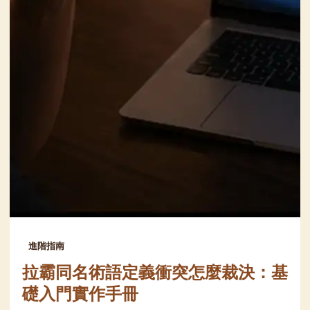
進階指南
拉霸同名術語定義衝突怎麼裁決：基
礎入門實作手冊