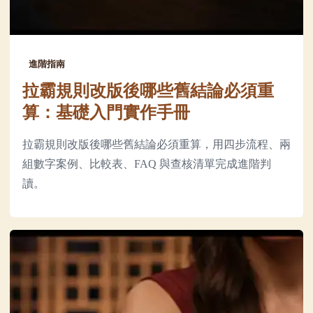
進階指南
拉霸規則改版後哪些舊結論必須重
算：基礎入門實作手冊
拉霸規則改版後哪些舊結論必須重算，用四步流程、兩
組數字案例、比較表、FAQ 與查核清單完成進階判
讀。