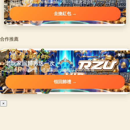
當日存款達標即可到首頁搶紅包，手速決定金額。
去搶紅包 →
合作推薦
贊助
很久沒回來？這包是你的
老玩家回歸再送一次
回鍋會員專屬彩金，優惠頁面一鍵領取不用問客服。
領回歸禮 →
×