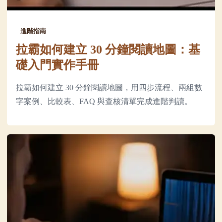
進階指南
拉霸如何建立 30 分鐘閱讀地圖：基
礎入門實作手冊
拉霸如何建立 30 分鐘閱讀地圖，用四步流程、兩組數
字案例、比較表、FAQ 與查核清單完成進階判讀。