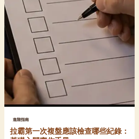
進階指南
拉霸第一次複盤應該檢查哪些紀錄：