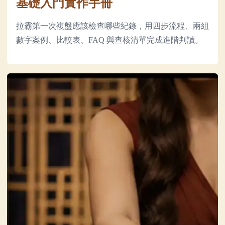
基礎入門實作手冊
拉霸第一次複盤應該檢查哪些紀錄，用四步流程、兩組
數字案例、比較表、FAQ 與查核清單完成進階判讀。