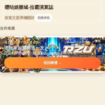
嚦咕娛樂城-拉霸演算誌
探索
主題
專欄
關於
切換深色
合作推薦
贊助
很久沒回來？這包是你的
老玩家回歸再送一次
回鍋會員專屬彩金，優惠頁面一鍵領取不用問客服。
領回歸禮 →