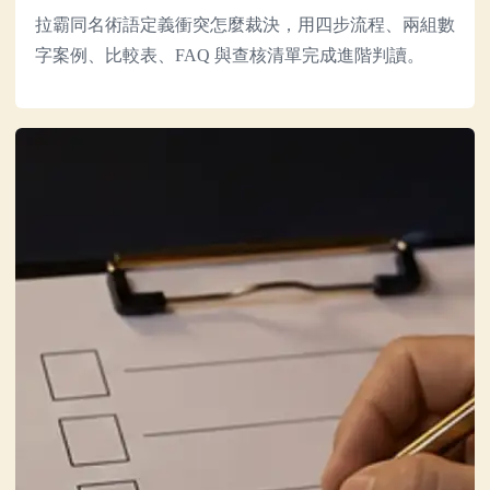
拉霸同名術語定義衝突怎麼裁決，用四步流程、兩組數
字案例、比較表、FAQ 與查核清單完成進階判讀。