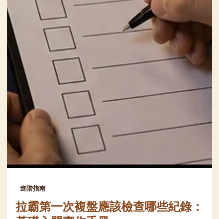
進階指南
拉霸第一次複盤應該檢查哪些紀錄：