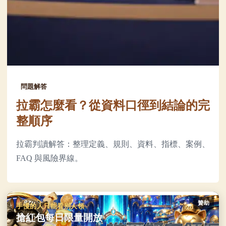
問題解答
拉霸怎麼看？從資料口徑到結論的完
整順序
拉霸判讀解答：整理定義、規則、資料、指標、案例、
FAQ 與風險界線。
贊助
手慢的人只能看別人領
搶紅包每日限量開放