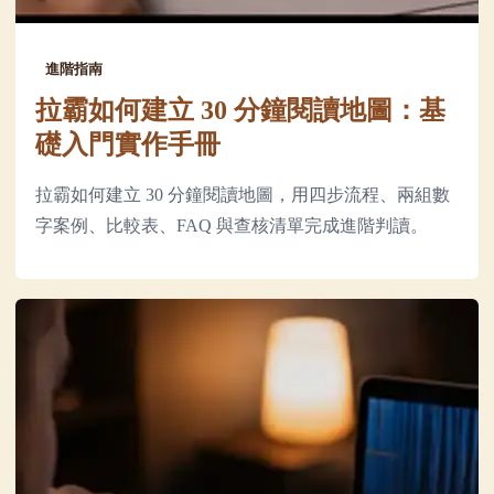
進階指南
拉霸如何建立 30 分鐘閱讀地圖：基
礎入門實作手冊
拉霸如何建立 30 分鐘閱讀地圖，用四步流程、兩組數
字案例、比較表、FAQ 與查核清單完成進階判讀。