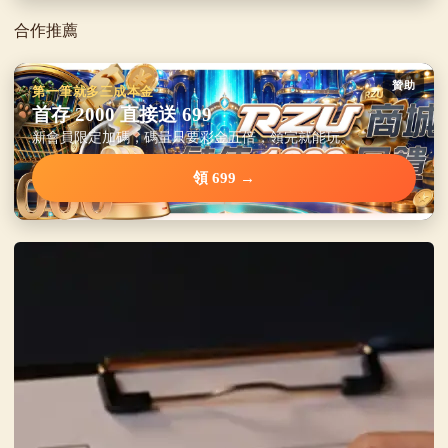
合作推薦
贊助
第一筆就多三成本金
首存 2000 直接送 699
新會員限定加碼，碼量只要彩金五倍，領完就能玩。
領 699 →