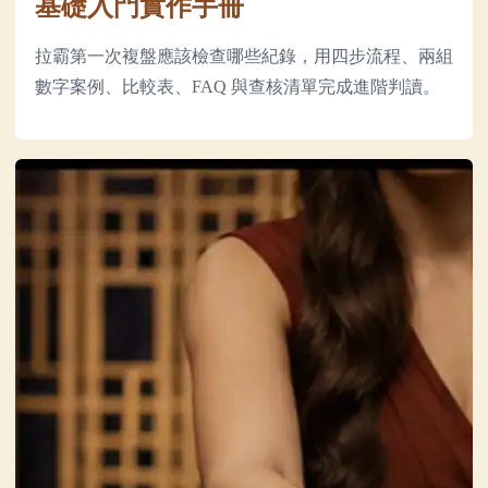
基礎入門實作手冊
拉霸第一次複盤應該檢查哪些紀錄，用四步流程、兩組
數字案例、比較表、FAQ 與查核清單完成進階判讀。