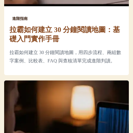
進階指南
拉霸如何建立 30 分鐘閱讀地圖：基
礎入門實作手冊
拉霸如何建立 30 分鐘閱讀地圖，用四步流程、兩組數
字案例、比較表、FAQ 與查核清單完成進階判讀。