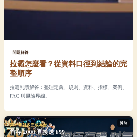
問題解答
拉霸怎麼看？從資料口徑到結論的完
整順序
拉霸判讀解答：整理定義、規則、資料、指標、案例、
FAQ 與風險界線。
贊助
第一筆就多三成本金
首存 2000 直接送 699