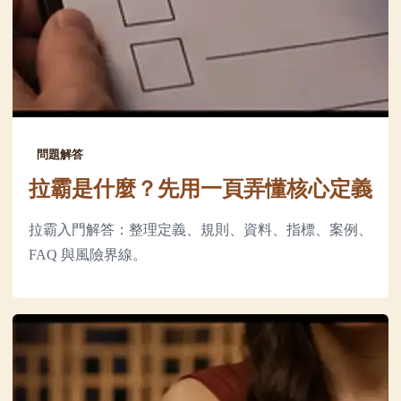
問題解答
拉霸是什麼？先用一頁弄懂核心定義
拉霸入門解答：整理定義、規則、資料、指標、案例、
FAQ 與風險界線。