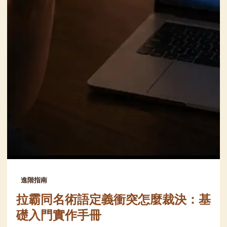
進階指南
拉霸同名術語定義衝突怎麼裁決：基
礎入門實作手冊