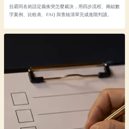
拉霸同名術語定義衝突怎麼裁決，用四步流程、兩組數
字案例、比較表、FAQ 與查核清單完成進階判讀。