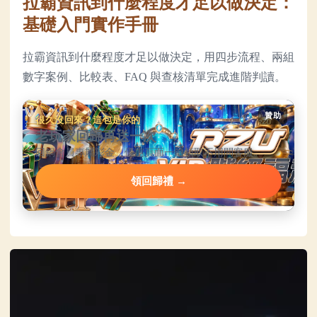
拉霸資訊到什麼程度才足以做決定：
基礎入門實作手冊
拉霸資訊到什麼程度才足以做決定，用四步流程、兩組
數字案例、比較表、FAQ 與查核清單完成進階判讀。
贊助
很久沒回來？這包是你的
老玩家回歸再送一次
回鍋會員專屬彩金，優惠頁面一鍵領取不用問客服。
領回歸禮 →