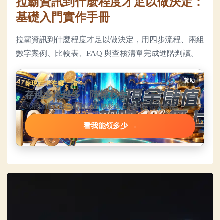
拉霸資訊到什麼程度才足以做決定：
基礎入門實作手冊
拉霸資訊到什麼程度才足以做決定，用四步流程、兩組
數字案例、比較表、FAQ 與查核清單完成進階判讀。
贊助
你現在卡在哪一階？
存越多送越多，階梯彩金
累積儲值達標自動解鎖對應彩金，階梯越高送越狠。
看我能領多少 →