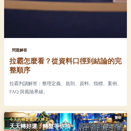
問題解答
拉霸怎麼看？從資料口徑到結論的完
整順序
拉霸判讀解答：整理定義、規則、資料、指標、案例、
FAQ 與風險界線。
贊助
今天的轉盤還沒人轉走
天天轉好運，轉盤等你抽