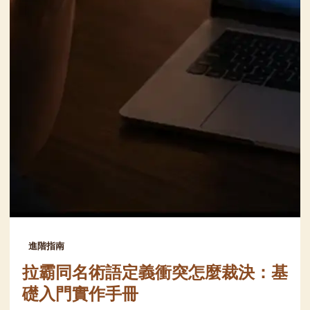
進階指南
拉霸同名術語定義衝突怎麼裁決：基
礎入門實作手冊