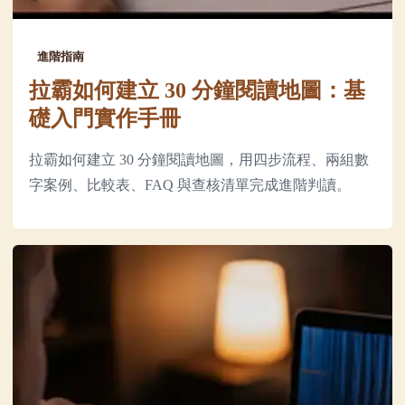
進階指南
拉霸如何建立 30 分鐘閱讀地圖：基
礎入門實作手冊
拉霸如何建立 30 分鐘閱讀地圖，用四步流程、兩組數
字案例、比較表、FAQ 與查核清單完成進階判讀。