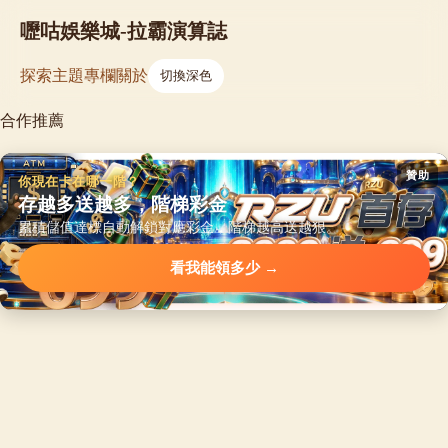
嚦咕娛樂城-拉霸演算誌
探索
主題
專欄
關於
切換深色
合作推薦
贊助
你現在卡在哪一階？
存越多送越多，階梯彩金
累積儲值達標自動解鎖對應彩金，階梯越高送越狠。
看我能領多少 →