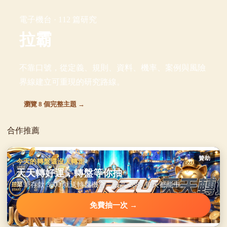
電子機台 · 112 篇研究
拉霸
不靠口號，從定義、規則、資料、機率、案例與風險
界線建立可重現的研究路線。
瀏覽 8 個完整主題 →
合作推薦
贊助
今天的轉盤還沒人轉走
天天轉好運，轉盤等你抽
單筆存款 3000 就送轉盤機會，最高 2888 每天都能中。
免費抽一次 →