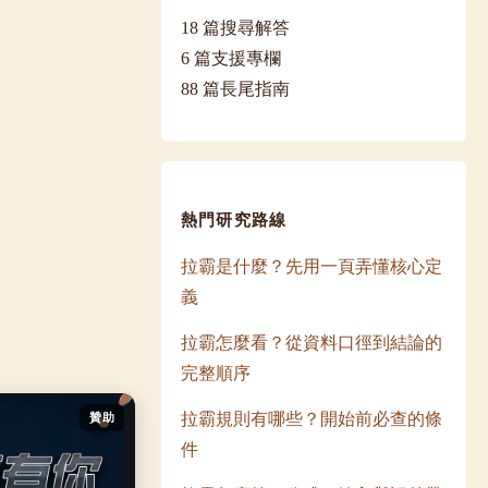
18 篇搜尋解答
6 篇支援專欄
88 篇長尾指南
熱門研究路線
拉霸是什麼？先用一頁弄懂核心定
義
拉霸怎麼看？從資料口徑到結論的
完整順序
拉霸規則有哪些？開始前必查的條
贊助
件