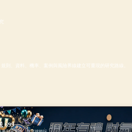
研究
、規則、資料、機率、案例與風險界線建立可重現的研究路線。
 699
只要彩金五倍，領完就能玩。