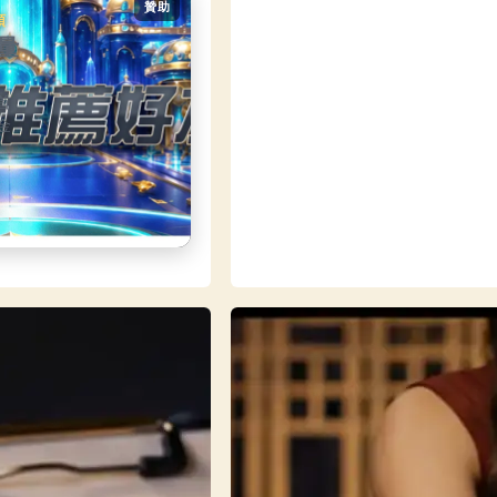
贊助
領
量
首
金