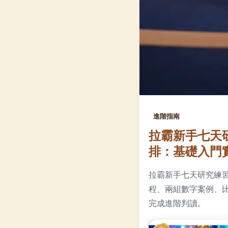
進階指南
拉霸新手七天
排：基礎入門
拉霸新手七天研究練
程、兩組數字案例、比
完成進階判讀。