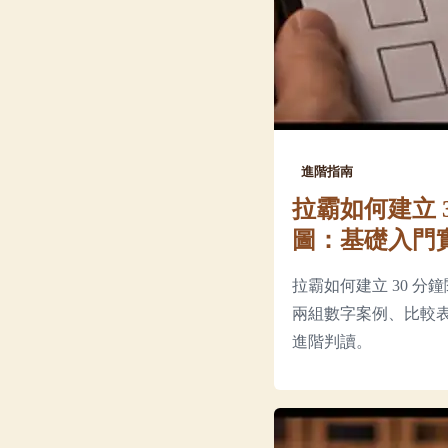
進階指南
拉霸如何建立 
圖：基礎入門
拉霸如何建立 30 
兩組數字案例、比較表
進階判讀。