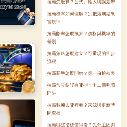
拉霸怎麼算？公式、輸入與誤差帶
拉霸機率如何理解？別把短期結果
當規律
拉霸賠率怎麼換算？價格與機率的
差別
贊助
拉霸策略怎麼建立？可重現的四步
流程
拉霸新手怎麼開始？第一份檢核表
拉霸常見錯誤有哪些？十二個判讀
陷阱
拉霸數據去哪裡看？來源與更新時
間查核
拉霸哪些指標值得看？先分主因與