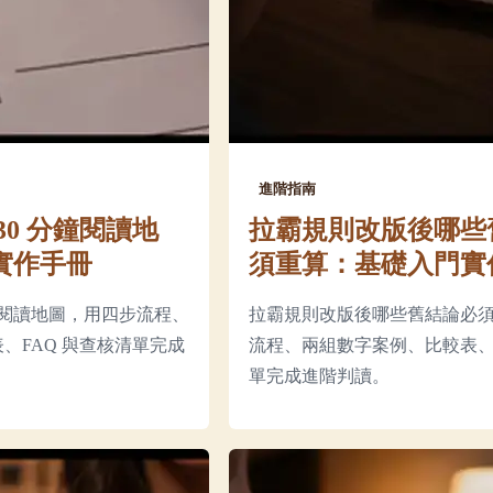
進階指南
30 分鐘閱讀地
拉霸規則改版後哪些
實作手冊
須重算：基礎入門實
分鐘閱讀地圖，用四步流程、
拉霸規則改版後哪些舊結論必
、FAQ 與查核清單完成
流程、兩組數字案例、比較表、F
單完成進階判讀。