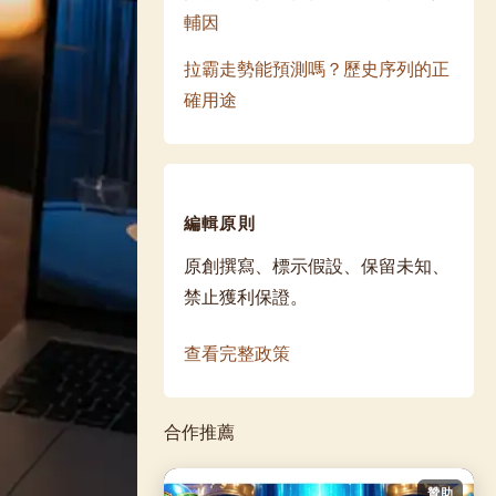
輔因
拉霸走勢能預測嗎？歷史序列的正
確用途
編輯原則
原創撰寫、標示假設、保留未知、
禁止獲利保證。
查看完整政策
合作推薦
贊助