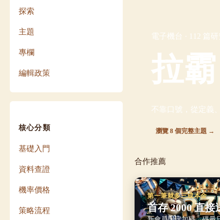
探索
主題
電子機台 · 112 篇
專欄
拉霸
編輯政策
不靠口號，從定義
核心分類
瀏覽 8 個完整主題 →
基礎入門
合作推薦
資料查證
機率價格
第一筆就多三成本金
首存 2000 直接送
策略流程
新會員限定加碼，碼量