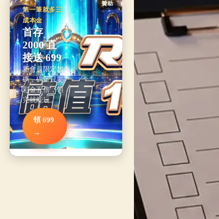
贊助
第一筆就多三
成本金
首存
2000 直
接送 699
新會員限定加
碼，碼量只要
彩金五倍，領
完就能玩。
領 699
→